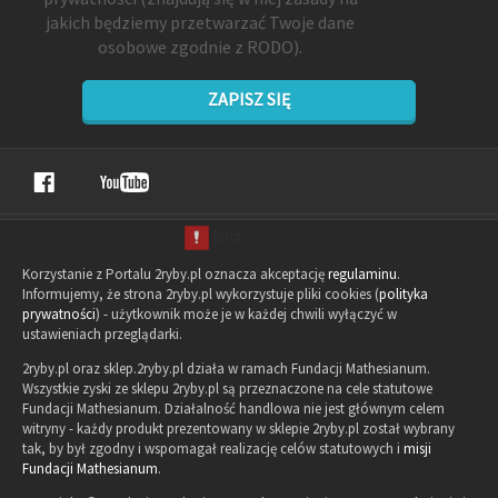
jakich będziemy przetwarzać Twoje dane
osobowe zgodnie z RODO).
ZAPISZ SIĘ
Korzystanie z Portalu 2ryby.pl oznacza akceptację
regulaminu
.
Informujemy, że strona 2ryby.pl wykorzystuje pliki cookies (
polityka
prywatności
) - użytkownik może je w każdej chwili wyłączyć w
ustawieniach przeglądarki.
2ryby.pl oraz sklep.2ryby.pl działa w ramach Fundacji Mathesianum.
Wszystkie zyski ze sklepu 2ryby.pl są przeznaczone na cele statutowe
Fundacji Mathesianum. Działalność handlowa nie jest głównym celem
witryny - każdy produkt prezentowany w sklepie 2ryby.pl został wybrany
tak, by był zgodny i wspomagał realizację celów statutowych i
misji
Fundacji Mathesianum
.