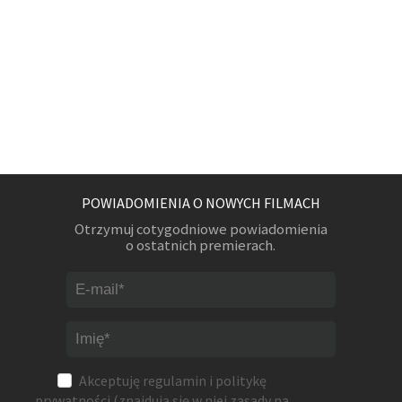
POWIADOMIENIA O NOWYCH FILMACH
Otrzymuj cotygodniowe powiadomienia
o ostatnich premierach.
Akceptuję
regulamin
i
politykę
prywatności
(znajdują się w niej zasady na