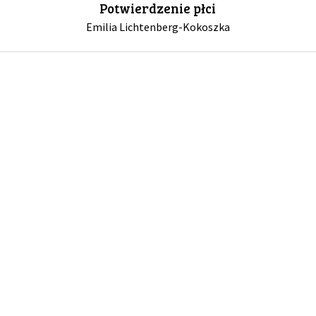
Potwierdzenie płci
Emilia Lichtenberg-Kokoszka
GALERIA
DRUŻYNA
WESPRZYJ NAS
PARTNERZY
NEWSLETTER
DLA MEDIÓW
KONTAKT