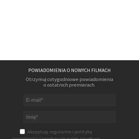
POWIADOMIENIA O NOWYCH FILMACH
Otrzymuj cotygodniowe powiadomienia
o ostatnich premierach.
Akceptuję
regulamin
i
politykę
prywatności
(znajdują się w niej zasady na