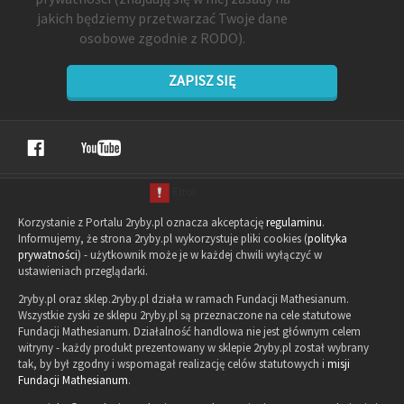
jakich będziemy przetwarzać Twoje dane
osobowe zgodnie z RODO).
ZAPISZ SIĘ
Korzystanie z Portalu 2ryby.pl oznacza akceptację
regulaminu
.
Informujemy, że strona 2ryby.pl wykorzystuje pliki cookies (
polityka
prywatności
) - użytkownik może je w każdej chwili wyłączyć w
ustawieniach przeglądarki.
2ryby.pl oraz sklep.2ryby.pl działa w ramach Fundacji Mathesianum.
Wszystkie zyski ze sklepu 2ryby.pl są przeznaczone na cele statutowe
Fundacji Mathesianum. Działalność handlowa nie jest głównym celem
witryny - każdy produkt prezentowany w sklepie 2ryby.pl został wybrany
tak, by był zgodny i wspomagał realizację celów statutowych i
misji
Fundacji Mathesianum
.