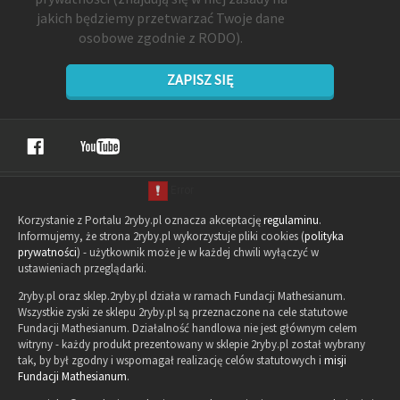
jakich będziemy przetwarzać Twoje dane
osobowe zgodnie z RODO).
ZAPISZ SIĘ
Korzystanie z Portalu 2ryby.pl oznacza akceptację
regulaminu
.
Informujemy, że strona 2ryby.pl wykorzystuje pliki cookies (
polityka
prywatności
) - użytkownik może je w każdej chwili wyłączyć w
ustawieniach przeglądarki.
2ryby.pl oraz sklep.2ryby.pl działa w ramach Fundacji Mathesianum.
Wszystkie zyski ze sklepu 2ryby.pl są przeznaczone na cele statutowe
Fundacji Mathesianum. Działalność handlowa nie jest głównym celem
witryny - każdy produkt prezentowany w sklepie 2ryby.pl został wybrany
tak, by był zgodny i wspomagał realizację celów statutowych i
misji
Fundacji Mathesianum
.