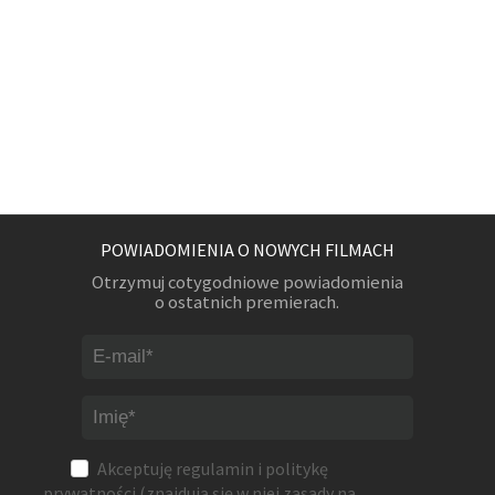
POWIADOMIENIA O NOWYCH FILMACH
Otrzymuj cotygodniowe powiadomienia
o ostatnich premierach.
Akceptuję
regulamin
i
politykę
prywatności
(znajdują się w niej zasady na