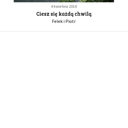
4 kwietnia 2016
Ciesz się każdą chwilą
GALERIA
Felek i Piotr
DRUŻYNA
WESPRZYJ NAS
PARTNERZY
NEWSLETTER
DLA MEDIÓW
KONTAKT