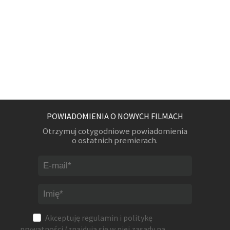
POWIADOMIENIA O NOWYCH FILMACH
Otrzymuj cotygodniowe powiadomienia
o ostatnich premierach.
Akceptuję
regulamin
i
politykę
prywatności
(znajdują się w niej zasady na