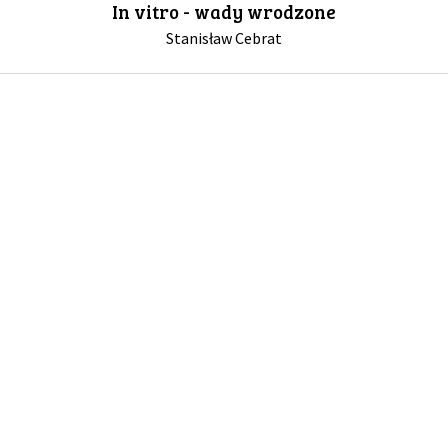
In vitro - wady wrodzone
Stanisław Cebrat
GALERIA
DRUŻYNA
WESPRZYJ NAS
PARTNERZY
NEWSLETTER
DLA MEDIÓW
KONTAKT