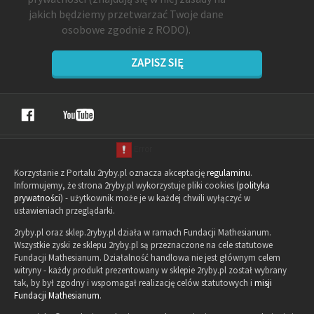
jakich będziemy przetwarzać Twoje dane
osobowe zgodnie z RODO).
ZAPISZ SIĘ
Korzystanie z Portalu 2ryby.pl oznacza akceptację
regulaminu
.
Informujemy, że strona 2ryby.pl wykorzystuje pliki cookies (
polityka
prywatności
) - użytkownik może je w każdej chwili wyłączyć w
ustawieniach przeglądarki.
2ryby.pl oraz sklep.2ryby.pl działa w ramach Fundacji Mathesianum.
Wszystkie zyski ze sklepu 2ryby.pl są przeznaczone na cele statutowe
Fundacji Mathesianum. Działalność handlowa nie jest głównym celem
witryny - każdy produkt prezentowany w sklepie 2ryby.pl został wybrany
tak, by był zgodny i wspomagał realizację celów statutowych i
misji
Fundacji Mathesianum
.