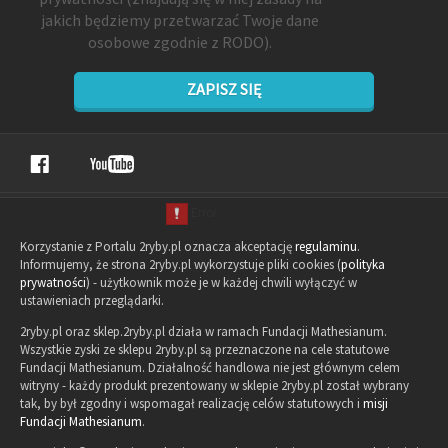
jakich będziemy przetwarzać Twoje dane
osobowe zgodnie z RODO).
ZAPISZ SIĘ
Korzystanie z Portalu 2ryby.pl oznacza akceptację
regulaminu
.
Informujemy, że strona 2ryby.pl wykorzystuje pliki cookies (
polityka
prywatności
) - użytkownik może je w każdej chwili wyłączyć w
ustawieniach przeglądarki.
2ryby.pl oraz sklep.2ryby.pl działa w ramach Fundacji Mathesianum.
Wszystkie zyski ze sklepu 2ryby.pl są przeznaczone na cele statutowe
Fundacji Mathesianum. Działalność handlowa nie jest głównym celem
witryny - każdy produkt prezentowany w sklepie 2ryby.pl został wybrany
tak, by był zgodny i wspomagał realizację celów statutowych i
misji
Fundacji Mathesianum
.