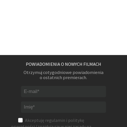
POWIADOMIENIA O NOWYCH FILMACH
Otrzymuj cotygodniowe powiadomienia
o ostatnich premierach.
Akceptuję
regulamin
i
politykę
prywatności
(znajdują się w niej zasady na