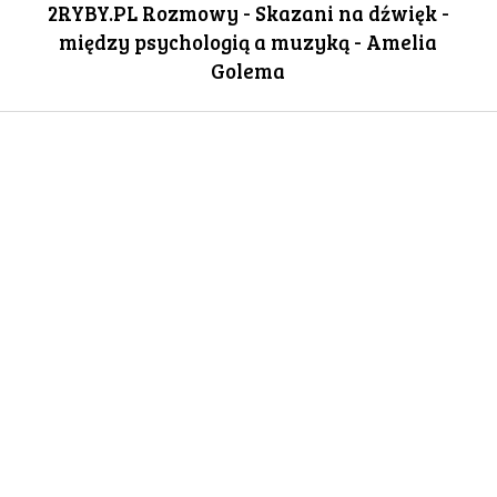
2RYBY.PL Rozmowy - Skazani na dźwięk -
między psychologią a muzyką - Amelia
GALERIA
Golema
DRUŻYNA
WESPRZYJ NAS
PARTNERZY
NEWSLETTER
DLA MEDIÓW
KONTAKT