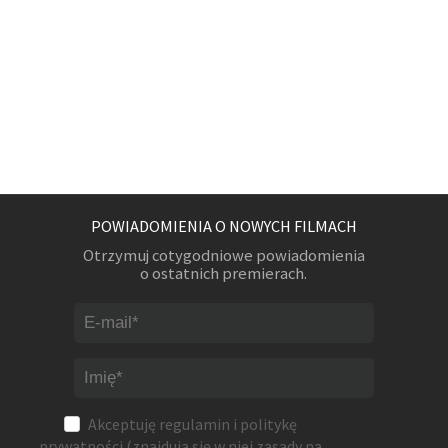
POWIADOMIENIA O NOWYCH FILMACH
Otrzymuj cotygodniowe powiadomienia
o ostatnich premierach.
Akceptuję
regulamin
i
politykę
prywatności
(znajdują się w niej zasady na