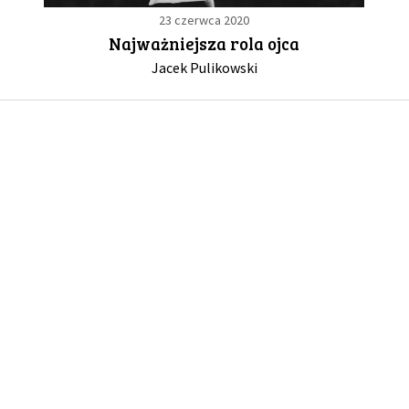
23 czerwca 2020
Najważniejsza rola ojca
GALERIA
Jacek Pulikowski
DRUŻYNA
WESPRZYJ NAS
PARTNERZY
NEWSLETTER
DLA MEDIÓW
KONTAKT