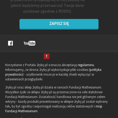
jakich będziemy przetwarzać Twoje dane
osobowe zgodnie z RODO).
ZAPISZ SIĘ
Korzystanie z Portalu 2ryby.pl oznacza akceptację
regulaminu
.
Informujemy, że strona 2ryby.pl wykorzystuje pliki cookies (
polityka
prywatności
) - użytkownik może je w każdej chwili wyłączyć w
ustawieniach przeglądarki.
2ryby.pl oraz sklep.2ryby.pl działa w ramach Fundacji Mathesianum.
Wszystkie zyski ze sklepu 2ryby.pl są przeznaczone na cele statutowe
Fundacji Mathesianum. Działalność handlowa nie jest głównym celem
witryny - każdy produkt prezentowany w sklepie 2ryby.pl został wybrany
tak, by był zgodny i wspomagał realizację celów statutowych i
misji
Fundacji Mathesianum
.