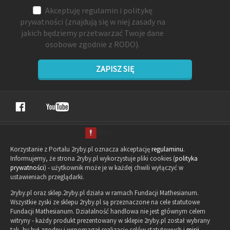
Akceptuję
regulamin
i
politykę
prywatności
(znajdują się w niej zasady na
jakich będziemy przetwarzać Twoje dane
osobowe zgodnie z RODO).
ZAPISZ SIĘ
Korzystanie z Portalu 2ryby.pl oznacza akceptację
regulaminu
.
Informujemy, że strona 2ryby.pl wykorzystuje pliki cookies (
polityka
prywatności
) - użytkownik może je w każdej chwili wyłączyć w
ustawieniach przeglądarki.
2ryby.pl oraz sklep.2ryby.pl działa w ramach Fundacji Mathesianum.
Wszystkie zyski ze sklepu 2ryby.pl są przeznaczone na cele statutowe
Fundacji Mathesianum. Działalność handlowa nie jest głównym celem
witryny - każdy produkt prezentowany w sklepie 2ryby.pl został wybrany
tak, by był zgodny i wspomagał realizację celów statutowych i
misji