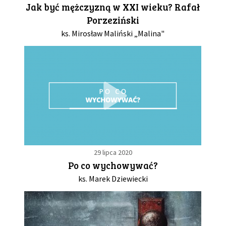
Jak być mężczyzną w XXI wieku? Rafał
Porzeziński
GALERIA
ks. Mirosław Maliński „Malina"
DRUŻYNA
WESPRZYJ NAS
PARTNERZY
NEWSLETTER
29 lipca 2020
Po co wychowywać?
DLA MEDIÓW
ks. Marek Dziewiecki
KONTAKT