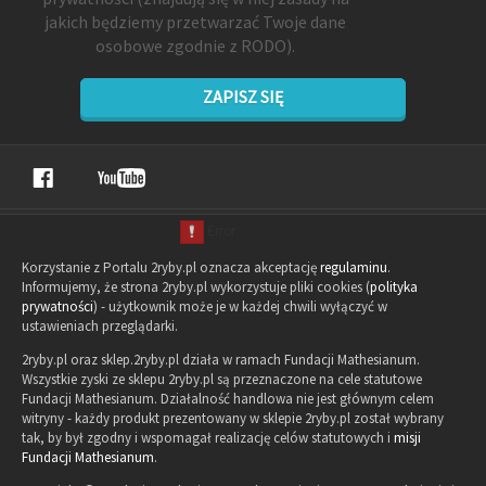
jakich będziemy przetwarzać Twoje dane
osobowe zgodnie z RODO).
ZAPISZ SIĘ
Korzystanie z Portalu 2ryby.pl oznacza akceptację
regulaminu
.
Informujemy, że strona 2ryby.pl wykorzystuje pliki cookies (
polityka
prywatności
) - użytkownik może je w każdej chwili wyłączyć w
ustawieniach przeglądarki.
2ryby.pl oraz sklep.2ryby.pl działa w ramach Fundacji Mathesianum.
Wszystkie zyski ze sklepu 2ryby.pl są przeznaczone na cele statutowe
Fundacji Mathesianum. Działalność handlowa nie jest głównym celem
witryny - każdy produkt prezentowany w sklepie 2ryby.pl został wybrany
tak, by był zgodny i wspomagał realizację celów statutowych i
misji
Fundacji Mathesianum
.