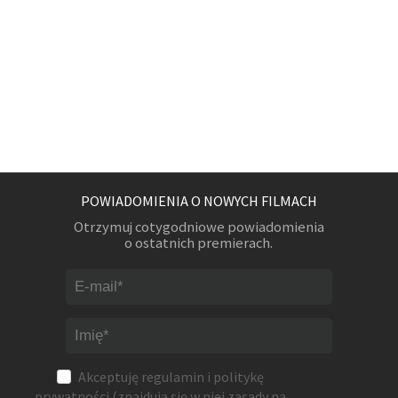
POWIADOMIENIA O NOWYCH FILMACH
Otrzymuj cotygodniowe powiadomienia
o ostatnich premierach.
Akceptuję
regulamin
i
politykę
prywatności
(znajdują się w niej zasady na