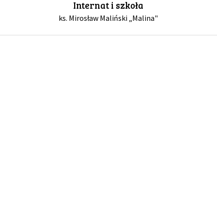
Internat i szkoła
ks. Mirosław Maliński „Malina"
GALERIA
DRUŻYNA
WESPRZYJ NAS
PARTNERZY
NEWSLETTER
DLA MEDIÓW
KONTAKT