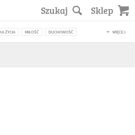
Szukaj
Sklep
KA ŻYCIA
MIŁOŚĆ
DUCHOWOŚĆ
WIĘCEJ
LOZOFIA
KULTURA
ŚWIĘCI
SEKS
IN VITRO