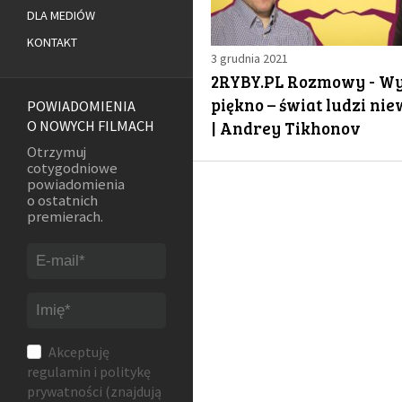
DLA MEDIÓW
KONTAKT
3 grudnia 2021
2RYBY.PL Rozmowy - W
piękno – świat ludzi ni
POWIADOMIENIA
| Andrey Tikhonov
O NOWYCH FILMACH
Otrzymuj
cotygodniowe
powiadomienia
o ostatnich
premierach.
Akceptuję
regulamin
i
politykę
prywatności
(znajdują