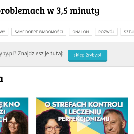
problemach w 3,5 minuty
OWY
SAME DOBRE WIADOMOŚCI
ONA I ON
ROZWÓJ
SZTU
NAUKA
BIBLIA
KOBIETA
MĘŻCZYZNA
RELIGIE
FI
by.pl? Znajdziesz je tutaj:
sklep.2ryby.pl
a