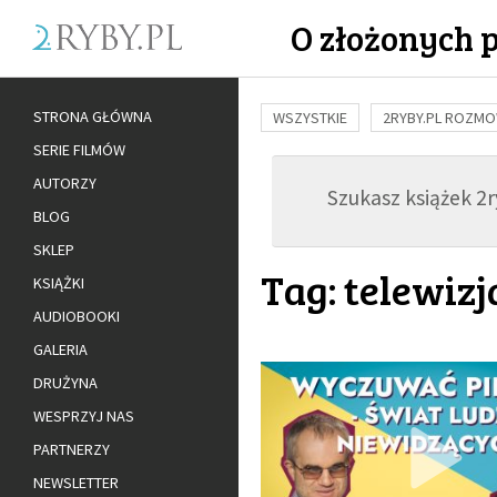
O złożonych 
STRONA GŁÓWNA
WSZYSTKIE
2RYBY.PL ROZM
SERIE FILMÓW
BUDOWANIE WIĘZI
RODZINA
AUTORZY
Szukasz książek 2ry
ADOPCJA
BLOG
SKLEP
Tag: telewizj
KSIĄŻKI
AUDIOBOOKI
GALERIA
DRUŻYNA
WESPRZYJ NAS
PARTNERZY
NEWSLETTER