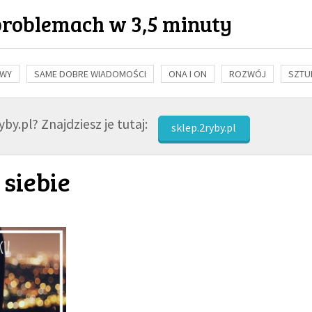
problemach w 3,5 minuty
OWY
SAME DOBRE WIADOMOŚCI
ONA I ON
ROZWÓJ
SZTU
NAUKA
BIBLIA
KOBIETA
MĘŻCZYZNA
RELIGIE
FI
by.pl? Znajdziesz je tutaj:
sklep.2ryby.pl
 siebie