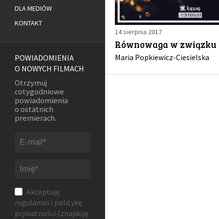
DLA MEDIÓW
KONTAKT
14 sierpnia 2017
Równowaga w związku
Maria Popkiewicz-Ciesielska
POWIADOMIENIA
O NOWYCH FILMACH
Otrzymuj
cotygodniowe
powiadomienia
o ostatnich
premierach.
Akceptuję
regulamin
i
politykę
prywatności
(znajdują