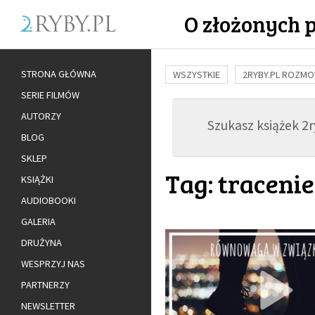
O złożonych 
STRONA GŁÓWNA
WSZYSTKIE
2RYBY.PL ROZM
SERIE FILMÓW
BUDOWANIE WIĘZI
RODZINA
AUTORZY
Szukasz książek 2ry
ADOPCJA
BLOG
SKLEP
Tag: tracenie
KSIĄŻKI
AUDIOBOOKI
GALERIA
DRUŻYNA
WESPRZYJ NAS
PARTNERZY
NEWSLETTER