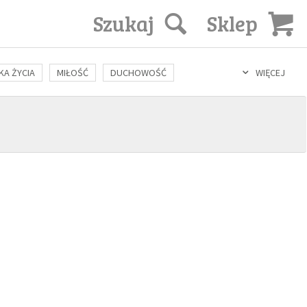
Szukaj
Sklep
KA ŻYCIA
MIŁOŚĆ
DUCHOWOŚĆ
WIĘCEJ
LOZOFIA
KULTURA
ŚWIĘCI
SEKS
IN VITRO