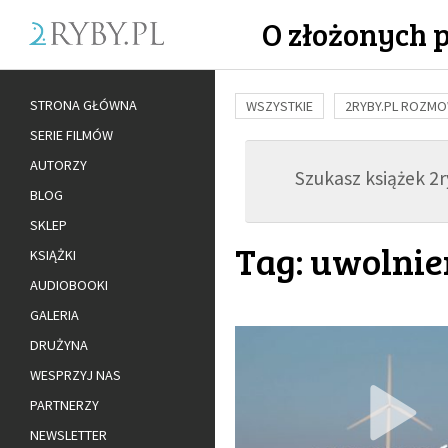
O złożonych 
STRONA GŁÓWNA
WSZYSTKIE
2RYBY.PL ROZM
SERIE FILMÓW
BUDOWANIE WIĘZI
RODZINA
AUTORZY
Szukasz książek 2ry
ADOPCJA
BLOG
SKLEP
Tag: uwolnie
KSIĄŻKI
AUDIOBOOKI
GALERIA
DRUŻYNA
WESPRZYJ NAS
PARTNERZY
NEWSLETTER