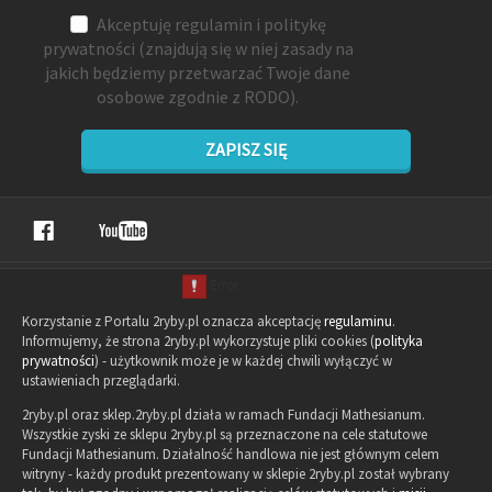
Akceptuję
regulamin
i
politykę
prywatności
(znajdują się w niej zasady na
jakich będziemy przetwarzać Twoje dane
osobowe zgodnie z RODO).
ZAPISZ SIĘ
Korzystanie z Portalu 2ryby.pl oznacza akceptację
regulaminu
.
Informujemy, że strona 2ryby.pl wykorzystuje pliki cookies (
polityka
prywatności
) - użytkownik może je w każdej chwili wyłączyć w
ustawieniach przeglądarki.
2ryby.pl oraz sklep.2ryby.pl działa w ramach Fundacji Mathesianum.
Wszystkie zyski ze sklepu 2ryby.pl są przeznaczone na cele statutowe
Fundacji Mathesianum. Działalność handlowa nie jest głównym celem
witryny - każdy produkt prezentowany w sklepie 2ryby.pl został wybrany