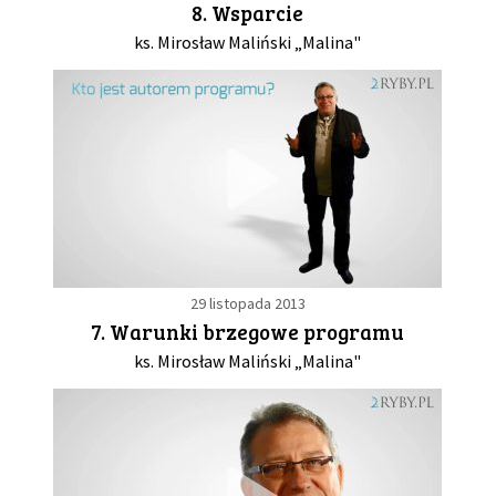
8. Wsparcie
ks. Mirosław Maliński „Malina"
GALERIA
DRUŻYNA
WESPRZYJ NAS
PARTNERZY
29 listopada 2013
NEWSLETTER
7. Warunki brzegowe programu
ks. Mirosław Maliński „Malina"
DLA MEDIÓW
KONTAKT