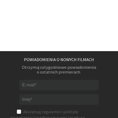
POWIADOMIENIA O NOWYCH FILMACH
Otrzymuj cotygodniowe powiadomienia
o ostatnich premierach.
Akceptuję
regulamin
i
politykę
prywatności
(znajdują się w niej zasady na