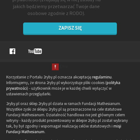
jakich będziemy przetwarzać Twoje dane
osobowe zgodnie z RODO).
ZAPISZ SIĘ
Korzystanie z Portalu 2ryby.pl oznacza akceptację
regulaminu
.
Informujemy, że strona 2ryby.pl wykorzystuje pliki cookies (
polityka
prywatności
) - użytkownik może je w każdej chwili wyłączyć w
ustawieniach przeglądarki.
2ryby.pl oraz sklep.2ryby.pl działa w ramach Fundacji Mathesianum.
Wszystkie zyski ze sklepu 2ryby.pl są przeznaczone na cele statutowe
Fundacji Mathesianum. Działalność handlowa nie jest głównym celem
witryny - każdy produkt prezentowany w sklepie 2ryby.pl został wybrany
tak, by był zgodny i wspomagał realizację celów statutowych i
misji
Fundacji Mathesianum
.