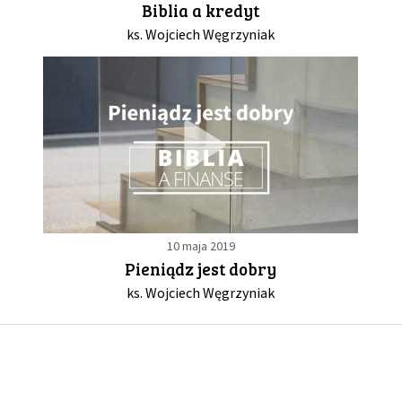
Biblia a kredyt
ks. Wojciech Węgrzyniak
GALERIA
DRUŻYNA
WESPRZYJ NAS
PARTNERZY
10 maja 2019
NEWSLETTER
Pieniądz jest dobry
ks. Wojciech Węgrzyniak
DLA MEDIÓW
KONTAKT