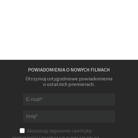
POWIADOMIENIA O NOWYCH FILMACH
Otrzymuj cotygodniowe powiadomienia
o ostatnich premierach.
Akceptuję
regulamin
i
politykę
prywatności
(znajdują się w niej zasady na