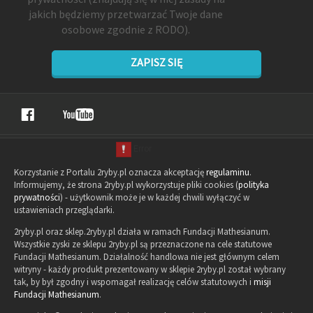
jakich będziemy przetwarzać Twoje dane
osobowe zgodnie z RODO).
ZAPISZ SIĘ
Korzystanie z Portalu 2ryby.pl oznacza akceptację
regulaminu
.
Informujemy, że strona 2ryby.pl wykorzystuje pliki cookies (
polityka
prywatności
) - użytkownik może je w każdej chwili wyłączyć w
ustawieniach przeglądarki.
2ryby.pl oraz sklep.2ryby.pl działa w ramach Fundacji Mathesianum.
Wszystkie zyski ze sklepu 2ryby.pl są przeznaczone na cele statutowe
Fundacji Mathesianum. Działalność handlowa nie jest głównym celem
witryny - każdy produkt prezentowany w sklepie 2ryby.pl został wybrany
tak, by był zgodny i wspomagał realizację celów statutowych i
misji
Fundacji Mathesianum
.