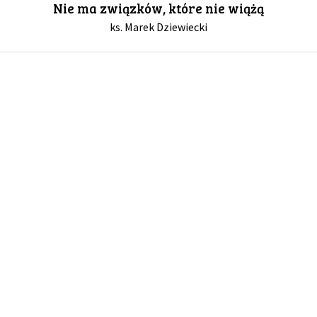
Nie ma związków, które nie wiążą
ks. Marek Dziewiecki
GALERIA
DRUŻYNA
WESPRZYJ NAS
PARTNERZY
NEWSLETTER
DLA MEDIÓW
KONTAKT