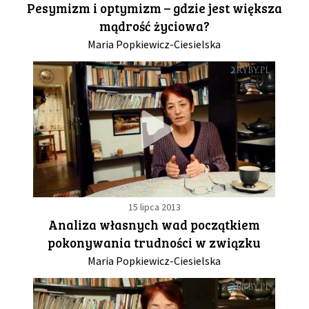
Pesymizm i optymizm – gdzie jest większa
mądrość życiowa?
GALERIA
Maria Popkiewicz-Ciesielska
DRUŻYNA
WESPRZYJ NAS
PARTNERZY
NEWSLETTER
15 lipca 2013
Analiza własnych wad początkiem
pokonywania trudności w związku
DLA MEDIÓW
Maria Popkiewicz-Ciesielska
KONTAKT