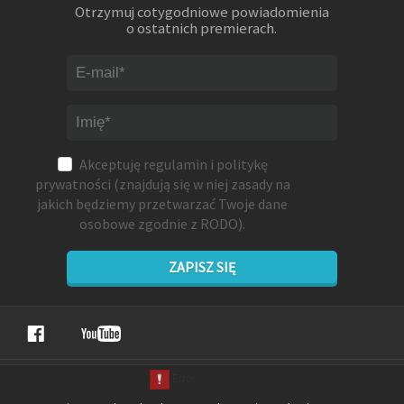
Otrzymuj cotygodniowe powiadomienia
o ostatnich premierach.
Akceptuję
regulamin
i
politykę
prywatności
(znajdują się w niej zasady na
jakich będziemy przetwarzać Twoje dane
osobowe zgodnie z RODO).
ZAPISZ SIĘ