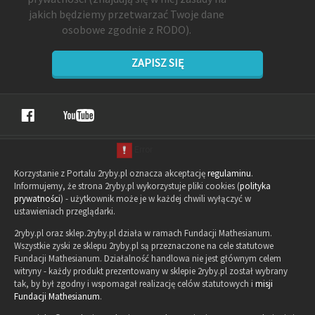
jakich będziemy przetwarzać Twoje dane
osobowe zgodnie z RODO).
ZAPISZ SIĘ
Korzystanie z Portalu 2ryby.pl oznacza akceptację
regulaminu
.
Informujemy, że strona 2ryby.pl wykorzystuje pliki cookies (
polityka
prywatności
) - użytkownik może je w każdej chwili wyłączyć w
ustawieniach przeglądarki.
2ryby.pl oraz sklep.2ryby.pl działa w ramach Fundacji Mathesianum.
Wszystkie zyski ze sklepu 2ryby.pl są przeznaczone na cele statutowe
Fundacji Mathesianum. Działalność handlowa nie jest głównym celem
witryny - każdy produkt prezentowany w sklepie 2ryby.pl został wybrany
tak, by był zgodny i wspomagał realizację celów statutowych i
misji
Fundacji Mathesianum
.