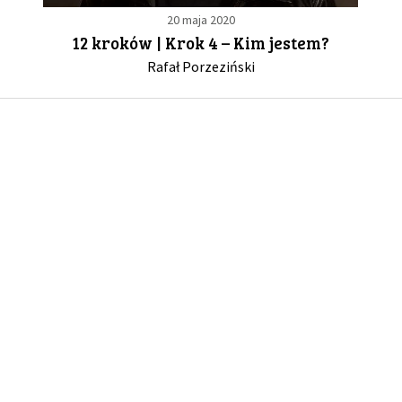
20 maja 2020
12 kroków | Krok 4 – Kim jestem?
GALERIA
Rafał Porzeziński
DRUŻYNA
WESPRZYJ NAS
PARTNERZY
NEWSLETTER
DLA MEDIÓW
KONTAKT