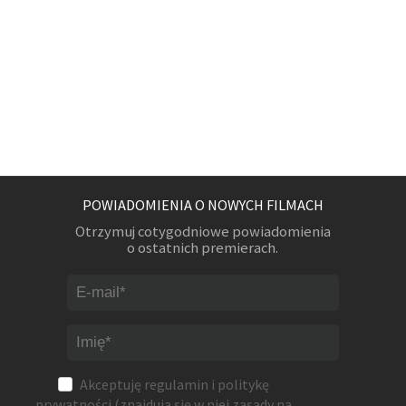
POWIADOMIENIA O NOWYCH FILMACH
Otrzymuj cotygodniowe powiadomienia
o ostatnich premierach.
Akceptuję
regulamin
i
politykę
prywatności
(znajdują się w niej zasady na