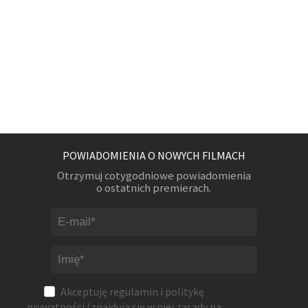
POWIADOMIENIA O NOWYCH FILMACH
Otrzymuj cotygodniowe powiadomienia
o ostatnich premierach.
Akceptuję
regulamin
i
politykę
prywatności
(znajdują się w niej zasady na