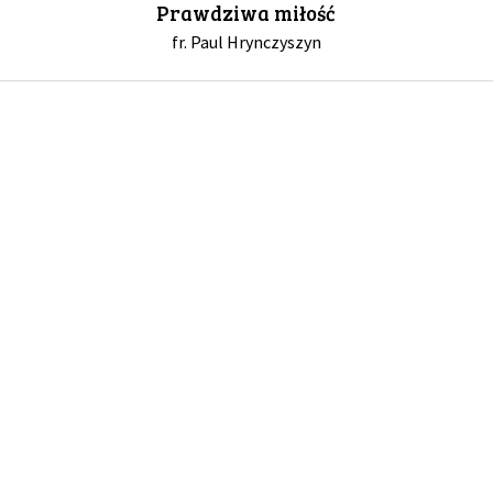
Prawdziwa miłość
fr. Paul Hrynczyszyn
GALERIA
DRUŻYNA
WESPRZYJ NAS
PARTNERZY
NEWSLETTER
DLA MEDIÓW
KONTAKT