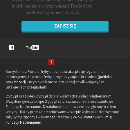
jakich będziemy przetwarzać Twoje dane
osobowe zgodnie z RODO).
ZAPISZ SIĘ
Korzystanie z Portalu 2ryby.pl oznacza akceptację
regulaminu
.
Informujemy, że strona 2ryby.pl wykorzystuje pliki cookies (
polityka
prywatności
) - użytkownik może je w każdej chwili wyłączyć w
ustawieniach przeglądarki.
2ryby.pl oraz sklep.2ryby.pl działa w ramach Fundacji Mathesianum.
Wszystkie zyski ze sklepu 2ryby.pl są przeznaczone na cele statutowe
Fundacji Mathesianum. Działalność handlowa nie jest głównym celem
witryny - każdy produkt prezentowany w sklepie 2ryby.pl został wybrany
tak, by był zgodny i wspomagał realizację celów statutowych i
misji
Fundacji Mathesianum
.