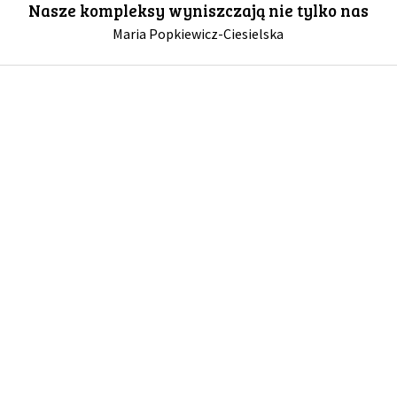
Nasze kompleksy wyniszczają nie tylko nas
Maria Popkiewicz-Ciesielska
GALERIA
DRUŻYNA
WESPRZYJ NAS
PARTNERZY
NEWSLETTER
DLA MEDIÓW
KONTAKT