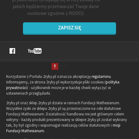
jakich będziemy przetwarzać Twoje dane
osobowe zgodnie z RODO).
ZAPISZ SIĘ
Korzystanie z Portalu 2ryby.pl oznacza akceptację
regulaminu
.
Informujemy, że strona 2ryby.pl wykorzystuje pliki cookies (
polityka
prywatności
) - użytkownik może je w każdej chwili wyłączyć w
ustawieniach przeglądarki.
2ryby.pl oraz sklep.2ryby.pl działa w ramach Fundacji Mathesianum.
Wszystkie zyski ze sklepu 2ryby.pl są przeznaczone na cele statutowe
Fundacji Mathesianum. Działalność handlowa nie jest głównym celem
witryny - każdy produkt prezentowany w sklepie 2ryby.pl został wybrany
tak, by był zgodny i wspomagał realizację celów statutowych i
misji
Fundacji Mathesianum
.