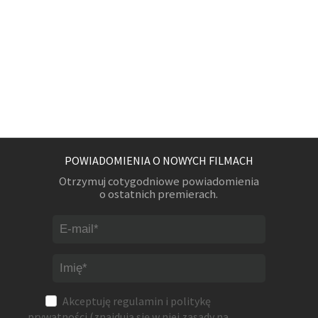
POWIADOMIENIA O NOWYCH FILMACH
Otrzymuj cotygodniowe powiadomienia
o ostatnich premierach.
Akceptuję
regulamin
i
politykę
prywatności
(znajdują się w niej zasady na