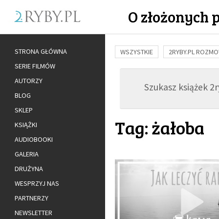
O złożonych 
STRONA GŁÓWNA
WSZYSTKIE
2RYBY.PL ROZM
SERIE FILMÓW
BUDOWANIE WIĘZI
RODZINA
AUTORZY
Szukasz książek 2ry
ADOPCJA
BLOG
SKLEP
Tag: żałoba
KSIĄŻKI
AUDIOBOOKI
GALERIA
DRUŻYNA
WESPRZYJ NAS
PARTNERZY
NEWSLETTER