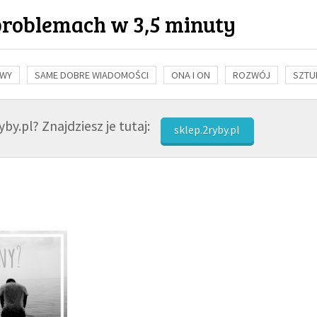
problemach w 3,5 minuty
OWY
SAME DOBRE WIADOMOŚCI
ONA I ON
ROZWÓJ
SZTU
NAUKA
BIBLIA
KOBIETA
MĘŻCZYZNA
RELIGIE
FI
by.pl? Znajdziesz je tutaj:
sklep.2ryby.pl