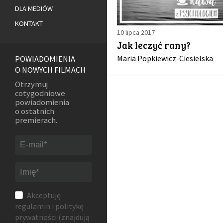
DLA MEDIÓW
KONTAKT
10 lipca 2017
Jak leczyć rany?
Maria Popkiewicz-Ciesielska
POWIADOMIENIA
O NOWYCH FILMACH
Otrzymuj
cotygodniowe
powiadomienia
o ostatnich
premierach.
Akceptuję
regulamin
i
politykę
prywatności
(znajdują