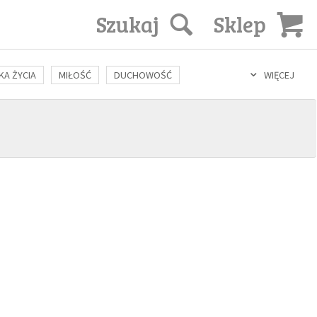
Szukaj
Sklep
KA ŻYCIA
MIŁOŚĆ
DUCHOWOŚĆ
WIĘCEJ
LOZOFIA
KULTURA
ŚWIĘCI
SEKS
IN VITRO