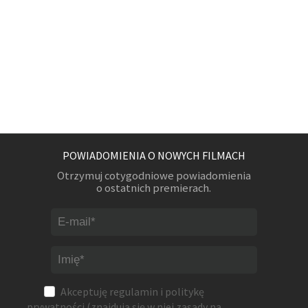
POWIADOMIENIA O NOWYCH FILMACH
Otrzymuj cotygodniowe powiadomienia
o ostatnich premierach.
Akceptuję
regulamin
i
politykę
prywatności
(znajdują się w niej zasady na