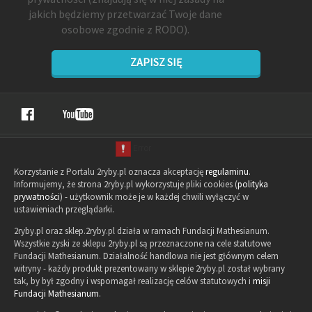
jakich będziemy przetwarzać Twoje dane
osobowe zgodnie z RODO).
ZAPISZ SIĘ
Korzystanie z Portalu 2ryby.pl oznacza akceptację
regulaminu
.
Informujemy, że strona 2ryby.pl wykorzystuje pliki cookies (
polityka
prywatności
) - użytkownik może je w każdej chwili wyłączyć w
ustawieniach przeglądarki.
2ryby.pl oraz sklep.2ryby.pl działa w ramach Fundacji Mathesianum.
Wszystkie zyski ze sklepu 2ryby.pl są przeznaczone na cele statutowe
Fundacji Mathesianum. Działalność handlowa nie jest głównym celem
witryny - każdy produkt prezentowany w sklepie 2ryby.pl został wybrany
tak, by był zgodny i wspomagał realizację celów statutowych i
misji
Fundacji Mathesianum
.