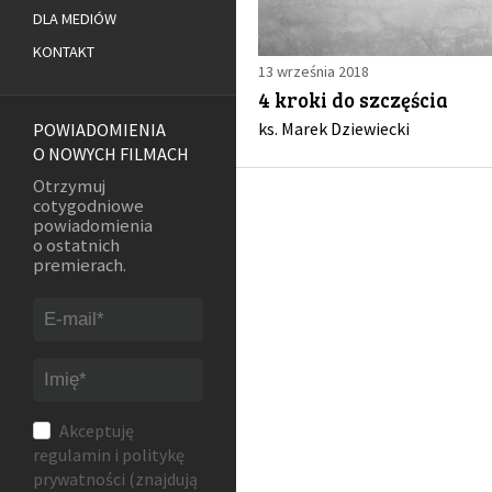
DLA MEDIÓW
KONTAKT
13 września 2018
4 kroki do szczęścia
ks. Marek Dziewiecki
POWIADOMIENIA
O NOWYCH FILMACH
Otrzymuj
cotygodniowe
powiadomienia
o ostatnich
premierach.
Akceptuję
regulamin
i
politykę
prywatności
(znajdują