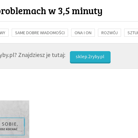
problemach w 3,5 minuty
OWY
SAME DOBRE WIADOMOŚCI
ONA I ON
ROZWÓJ
SZTU
NAUKA
BIBLIA
KOBIETA
MĘŻCZYZNA
RELIGIE
FI
by.pl? Znajdziesz je tutaj:
sklep.2ryby.pl