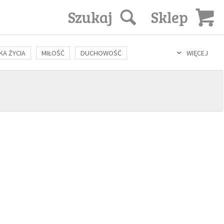
Szukaj
Sklep
KA ŻYCIA
MIŁOŚĆ
DUCHOWOŚĆ
WIĘCEJ
LOZOFIA
KULTURA
ŚWIĘCI
SEKS
IN VITRO