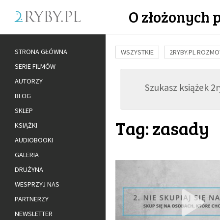
O złożonych 
STRONA GŁÓWNA
WSZYSTKIE
2RYBY.PL ROZM
SERIE FILMÓW
BUDOWANIE WIĘZI
RODZINA
AUTORZY
Szukasz książek 2ry
ADOPCJA
BLOG
SKLEP
Tag: zasady
KSIĄŻKI
AUDIOBOOKI
GALERIA
DRUŻYNA
WESPRZYJ NAS
PARTNERZY
NEWSLETTER