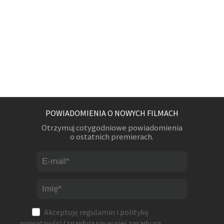
POWIADOMIENIA O NOWYCH FILMACH
Otrzymuj cotygodniowe powiadomienia
o ostatnich premierach.
Akceptuję
regulamin
i
politykę
prywatności
(znajdują się w niej zasady na