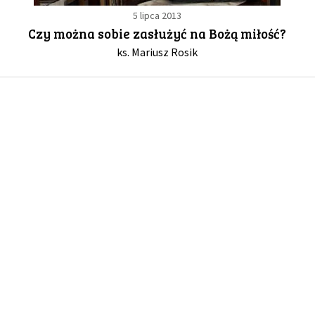
5 lipca 2013
Czy można sobie zasłużyć na Bożą miłość?
GALERIA
ks. Mariusz Rosik
DRUŻYNA
WESPRZYJ NAS
PARTNERZY
NEWSLETTER
DLA MEDIÓW
KONTAKT