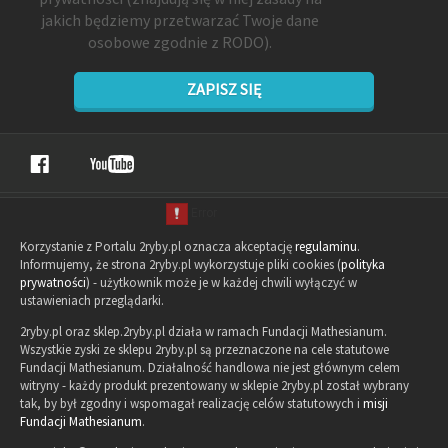
jakich będziemy przetwarzać Twoje dane
osobowe zgodnie z RODO).
ZAPISZ SIĘ
Korzystanie z Portalu 2ryby.pl oznacza akceptację
regulaminu
.
Informujemy, że strona 2ryby.pl wykorzystuje pliki cookies (
polityka
prywatności
) - użytkownik może je w każdej chwili wyłączyć w
ustawieniach przeglądarki.
2ryby.pl oraz sklep.2ryby.pl działa w ramach Fundacji Mathesianum.
Wszystkie zyski ze sklepu 2ryby.pl są przeznaczone na cele statutowe
Fundacji Mathesianum. Działalność handlowa nie jest głównym celem
witryny - każdy produkt prezentowany w sklepie 2ryby.pl został wybrany
tak, by był zgodny i wspomagał realizację celów statutowych i
misji
Fundacji Mathesianum
.