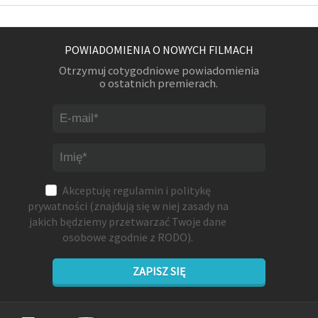
POWIADOMIENIA O NOWYCH FILMACH
Otrzymuj cotygodniowe powiadomienia
o ostatnich premierach.
Akceptuję
regulamin
i
politykę
prywatności
(znajdują się w niej zasady na
jakich będziemy przetwarzać Twoje dane
osobowe zgodnie z RODO).
ZAPISZ SIĘ