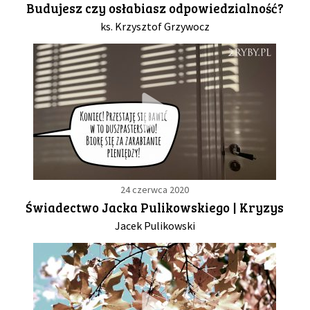
Budujesz czy osłabiasz odpowiedzialność?
ks. Krzysztof Grzywocz
GALERIA
DRUŻYNA
WESPRZYJ NAS
PARTNERZY
24 czerwca 2020
NEWSLETTER
Świadectwo Jacka Pulikowskiego | Kryzys
Jacek Pulikowski
DLA MEDIÓW
KONTAKT