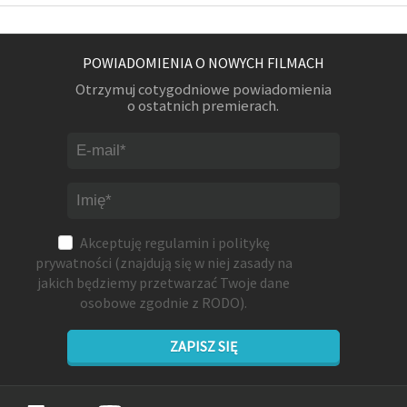
POWIADOMIENIA O NOWYCH FILMACH
Otrzymuj cotygodniowe powiadomienia
o ostatnich premierach.
Akceptuję
regulamin
i
politykę
prywatności
(znajdują się w niej zasady na
jakich będziemy przetwarzać Twoje dane
osobowe zgodnie z RODO).
ZAPISZ SIĘ