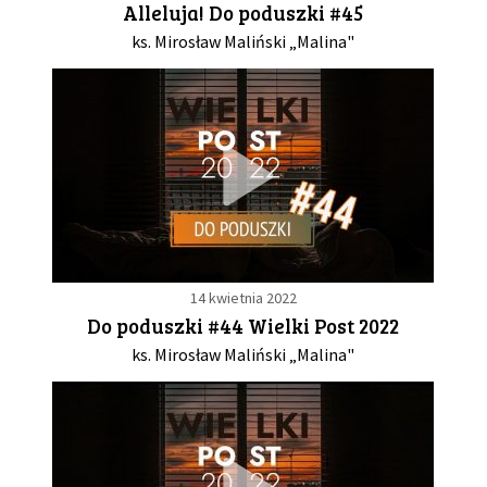
Alleluja! Do poduszki #45
ks. Mirosław Maliński „Malina"
GALERIA
DRUŻYNA
WESPRZYJ NAS
PARTNERZY
14 kwietnia 2022
NEWSLETTER
Do poduszki #44 Wielki Post 2022
ks. Mirosław Maliński „Malina"
DLA MEDIÓW
KONTAKT