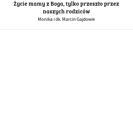
Życie mamy z Boga, tylko przeszło przez
naszych rodziców
GALERIA
Monika i dk. Marcin Gajdowie
DRUŻYNA
WESPRZYJ NAS
PARTNERZY
NEWSLETTER
DLA MEDIÓW
KONTAKT