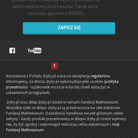
jakich będziemy przetwarzać Twoje dane
osobowe zgodnie z RODO).
ZAPISZ SIĘ
Korzystanie z Portalu 2ryby.pl oznacza akceptację
regulaminu
.
Informujemy, że strona 2ryby.pl wykorzystuje pliki cookies (
polityka
prywatności
) - użytkownik może je w każdej chwili wyłączyć w
ustawieniach przeglądarki.
2ryby.pl oraz sklep.2ryby.pl działa w ramach Fundacji Mathesianum.
Wszystkie zyski ze sklepu 2ryby.pl są przeznaczone na cele statutowe
Fundacji Mathesianum. Działalność handlowa nie jest głównym celem
witryny - każdy produkt prezentowany w sklepie 2ryby.pl został wybrany
tak, by był zgodny i wspomagał realizację celów statutowych i
misji
Fundacji Mathesianum
.