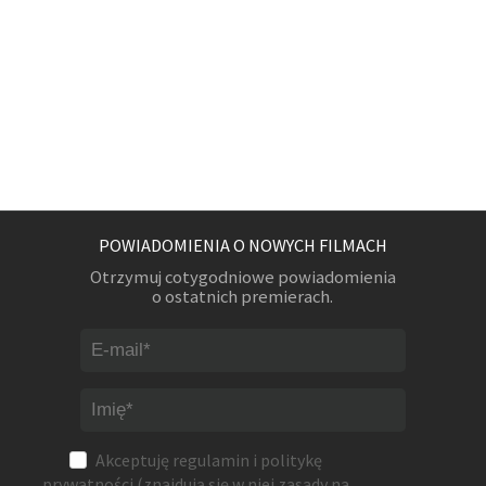
POWIADOMIENIA O NOWYCH FILMACH
Otrzymuj cotygodniowe powiadomienia
o ostatnich premierach.
Akceptuję
regulamin
i
politykę
prywatności
(znajdują się w niej zasady na