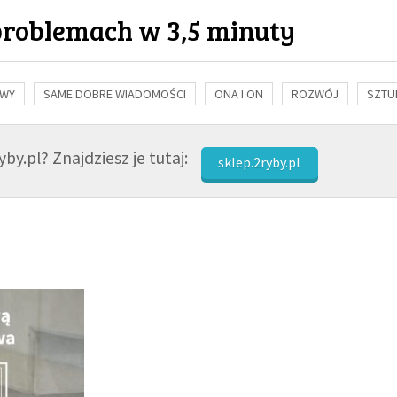
problemach w 3,5 minuty
OWY
SAME DOBRE WIADOMOŚCI
ONA I ON
ROZWÓJ
SZTU
NAUKA
BIBLIA
KOBIETA
MĘŻCZYZNA
RELIGIE
FI
by.pl? Znajdziesz je tutaj:
sklep.2ryby.pl