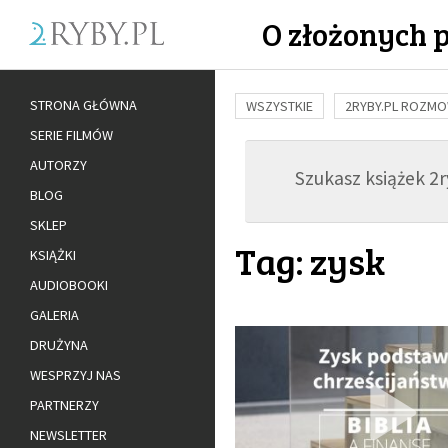
O złożonych 
STRONA GŁÓWNA
WSZYSTKIE
2RYBY.PL ROZM
SERIE FILMÓW
BUDOWANIE WIĘZI
RODZINA
AUTORZY
Szukasz książek 2ry
ADOPCJA
BLOG
SKLEP
Tag: zysk
KSIĄŻKI
AUDIOBOOKI
GALERIA
DRUŻYNA
WESPRZYJ NAS
PARTNERZY
NEWSLETTER