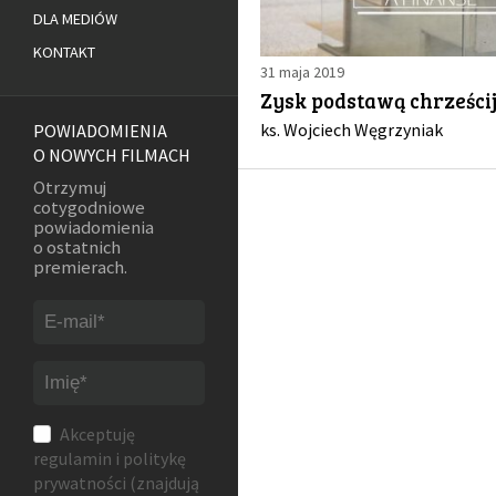
DLA MEDIÓW
KONTAKT
31 maja 2019
Zysk podstawą chrześci
ks. Wojciech Węgrzyniak
POWIADOMIENIA
O NOWYCH FILMACH
Otrzymuj
cotygodniowe
powiadomienia
o ostatnich
premierach.
Akceptuję
regulamin
i
politykę
prywatności
(znajdują