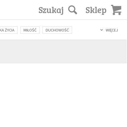
Szukaj
Sklep
KA ŻYCIA
MIŁOŚĆ
DUCHOWOŚĆ
WIĘCEJ
LOZOFIA
KULTURA
ŚWIĘCI
SEKS
IN VITRO