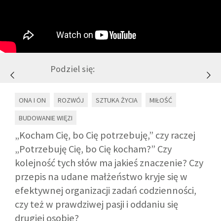
GALERIA
DRUŻYNA
Podziel się:
WESPRZYJ NAS
ONA I ON
ROZWÓJ
SZTUKA ŻYCIA
MIŁOŚĆ
PARTNERZY
BUDOWANIE WIĘZI
„Kocham Cię, bo Cię potrzebuję,” czy raczej
NEWSLETTER
„Potrzebuję Cię, bo Cię kocham?” Czy
kolejność tych słów ma jakieś znaczenie? Czy
DLA MEDIÓW
przepis na udane małżeństwo kryje się w
efektywnej organizacji zadań codzienności,
czy też w prawdziwej pasji i oddaniu się
KONTAKT
drugiej osobie?