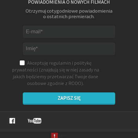
POWIADOMIENIA O NOWYCH FILMACH
Otrzymuj cotygodniowe powiadomienia
o ostatnich premierach.
Akceptuję
regulamin
i
politykę
prywatności
(znajdują się w niej zasady na
jakich będziemy przetwarzać Twoje dane
osobowe zgodnie z RODO).
ZAPISZ SIĘ