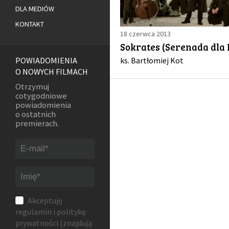
DLA MEDIÓW
KONTAKT
18 czerwca 2013
Sokrates (Serenada dla
ks. Bartłomiej Kot
POWIADOMIENIA
O NOWYCH FILMACH
Otrzymuj
cotygodniowe
powiadomienia
o ostatnich
premierach.
Akceptuję
regulamin
i
politykę
prywatności
(znajdują