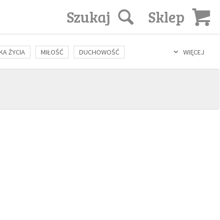
Szukaj
Sklep
KA ŻYCIA
MIŁOŚĆ
DUCHOWOŚĆ
WIĘCEJ
LOZOFIA
KULTURA
ŚWIĘCI
SEKS
IN VITRO