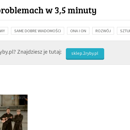
problemach w 3,5 minuty
OWY
SAME DOBRE WIADOMOŚCI
ONA I ON
ROZWÓJ
SZTU
NAUKA
BIBLIA
KOBIETA
MĘŻCZYZNA
RELIGIE
FI
by.pl? Znajdziesz je tutaj:
sklep.2ryby.pl