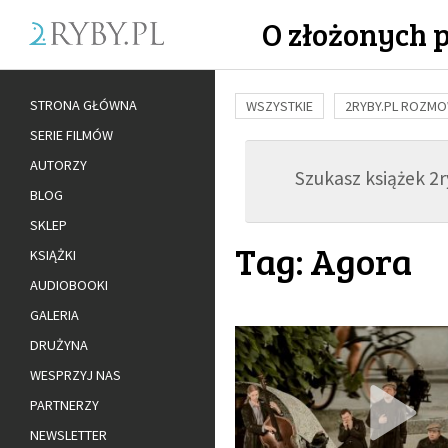
O złożonych 
STRONA GŁÓWNA
WSZYSTKIE
2RYBY.PL ROZM
SERIE FILMÓW
BUDOWANIE WIĘZI
RODZINA
AUTORZY
Szukasz książek 2ry
ADOPCJA
BLOG
SKLEP
Tag: Agora
KSIĄŻKI
AUDIOBOOKI
GALERIA
DRUŻYNA
WESPRZYJ NAS
PARTNERZY
NEWSLETTER