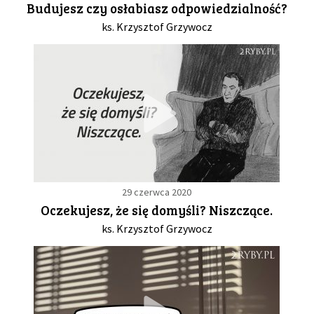
Budujesz czy osłabiasz odpowiedzialność?
ks. Krzysztof Grzywocz
GALERIA
DRUŻYNA
WESPRZYJ NAS
PARTNERZY
29 czerwca 2020
NEWSLETTER
Oczekujesz, że się domyśli? Niszczące.
ks. Krzysztof Grzywocz
DLA MEDIÓW
KONTAKT