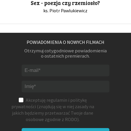
Sex - poezja czy rzemiosło?
ks. Piotr Pawlukiewicz
POWIADOMIENIA O NOWYCH FILMACH
Otrzymuj cotygodniowe powiadomienia
o ostatnich premierach.
Akceptuję
regulamin
i
politykę
prywatności
(znajdują się w niej zasady na
jakich będziemy przetwarzać Twoje dane
osobowe zgodnie z RODO).