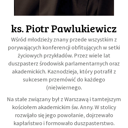
GALERIA
ks. Piotr Pawlukiewicz
DRUŻYNA
Wśród młodzieży znany przede wszystkim z
porywających konferencji obfitujących w setki
WESPRZYJ NAS
życiowych przykładów. Przez wiele lat
duszpasterz środowisk parlamentarnych oraz
PARTNERZY
akademickich. Kaznodzieja, który potrafił z
sukcesem przemówić do każdego
NEWSLETTER
(nie)wiernego.
Na stałe związany był z Warszawą i tamtejszym
DLA MEDIÓW
kościołem akademickim św. Anny. W stolicy
rozwijało się jego powołanie, dojrzewało
KONTAKT
kapłaństwo i formowało duszpasterstwo.