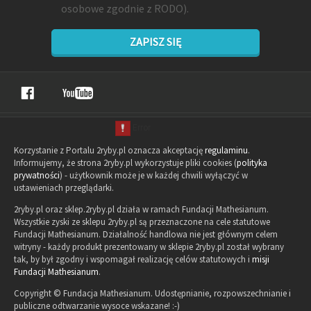
osobowe zgodnie z RODO).
ZAPISZ SIĘ
Korzystanie z Portalu 2ryby.pl oznacza akceptację
regulaminu
.
Informujemy, że strona 2ryby.pl wykorzystuje pliki cookies (
polityka
prywatności
) - użytkownik może je w każdej chwili wyłączyć w
ustawieniach przeglądarki.
2ryby.pl oraz sklep.2ryby.pl działa w ramach Fundacji Mathesianum.
Wszystkie zyski ze sklepu 2ryby.pl są przeznaczone na cele statutowe
Fundacji Mathesianum. Działalność handlowa nie jest głównym celem
witryny - każdy produkt prezentowany w sklepie 2ryby.pl został wybrany
tak, by był zgodny i wspomagał realizację celów statutowych i
misji
Fundacji Mathesianum
.
Copyright © Fundacja Mathesianum. Udostępnianie, rozpowszechnianie i
publiczne odtwarzanie wysoce wskazane! :-)