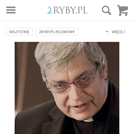
STRONA GŁÓWNA
WSZYSTKIE
2RYBY.PL ROZMOWY
WIĘCEJ
SAME DOBRE WIADOMOŚCI
ONA I ON
ROZWÓJ
SERIE FILMÓW
SZTUKA ŻYCIA
MIŁOŚĆ
DUCHOWOŚĆ
AUTORZY
BUDOWANIE WIĘZI
RODZINA
NAUKA
BIBLIA
KOBIETA
MĘŻCZYZNA
RELIGIE
FILOZOFIA
BLOG
KULTURA
ŚWIĘCI
SEKS
IN VITRO
ADOPCJA
SKLEP
KSIĄŻKI
AUDIOBOOKI