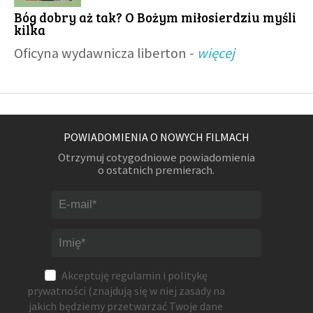
Bóg dobry aż tak? O Bożym miłosierdziu myśli
kilka
Oficyna wydawnicza liberton -
więcej
POWIADOMIENIA O NOWYCH FILMACH
Otrzymuj cotygodniowe powiadomienia
o ostatnich premierach.
Akceptuję
regulamin
i
politykę
prywatności
(znajdują się w niej zasady na
jakich będziemy przetwarzać Twoje dane