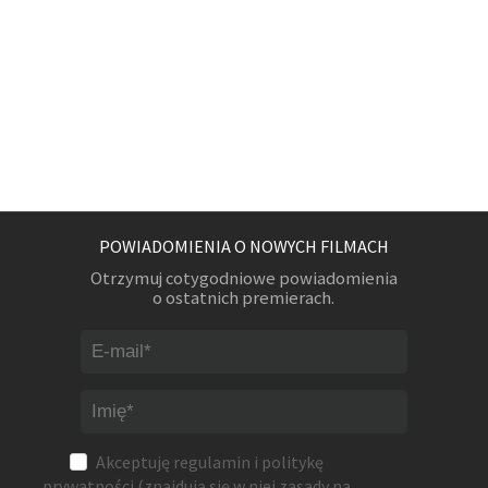
POWIADOMIENIA O NOWYCH FILMACH
Otrzymuj cotygodniowe powiadomienia
o ostatnich premierach.
Akceptuję
regulamin
i
politykę
prywatności
(znajdują się w niej zasady na