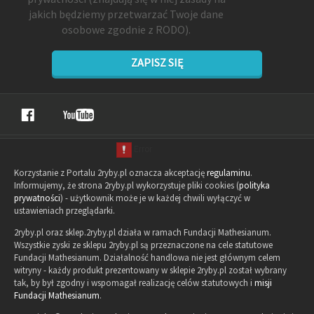
jakich będziemy przetwarzać Twoje dane
osobowe zgodnie z RODO).
ZAPISZ SIĘ
Korzystanie z Portalu 2ryby.pl oznacza akceptację
regulaminu
.
Informujemy, że strona 2ryby.pl wykorzystuje pliki cookies (
polityka
prywatności
) - użytkownik może je w każdej chwili wyłączyć w
ustawieniach przeglądarki.
2ryby.pl oraz sklep.2ryby.pl działa w ramach Fundacji Mathesianum.
Wszystkie zyski ze sklepu 2ryby.pl są przeznaczone na cele statutowe
Fundacji Mathesianum. Działalność handlowa nie jest głównym celem
witryny - każdy produkt prezentowany w sklepie 2ryby.pl został wybrany
tak, by był zgodny i wspomagał realizację celów statutowych i
misji
Fundacji Mathesianum
.