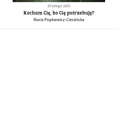
25 lutego 2015
Kocham Cię, bo Cię potrzebuję?
GALERIA
Maria Popkiewicz-Ciesielska
DRUŻYNA
WESPRZYJ NAS
PARTNERZY
NEWSLETTER
DLA MEDIÓW
KONTAKT