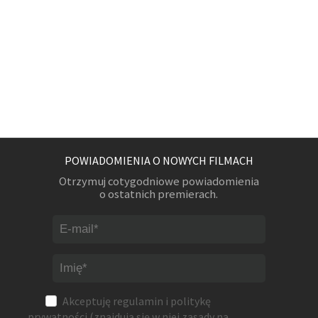
POWIADOMIENIA O NOWYCH FILMACH
Otrzymuj cotygodniowe powiadomienia
o ostatnich premierach.
Akceptuję
regulamin
i
politykę
prywatności
(znajdują się w niej zasady na