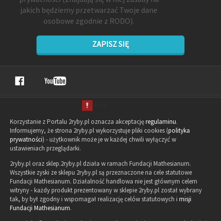
jakich będziemy przetwarzać Twoje dane
osobowe zgodnie z RODO).
ZAPISZ SIĘ
Korzystanie z Portalu 2ryby.pl oznacza akceptację
regulaminu
.
Informujemy, że strona 2ryby.pl wykorzystuje pliki cookies (
polityka
prywatności
) - użytkownik może je w każdej chwili wyłączyć w
ustawieniach przeglądarki.
2ryby.pl oraz sklep.2ryby.pl działa w ramach Fundacji Mathesianum.
Wszystkie zyski ze sklepu 2ryby.pl są przeznaczone na cele statutowe
Fundacji Mathesianum. Działalność handlowa nie jest głównym celem
witryny - każdy produkt prezentowany w sklepie 2ryby.pl został wybrany
tak, by był zgodny i wspomagał realizację celów statutowych i
misji
Fundacji Mathesianum
.