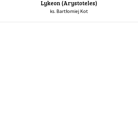
Lykeon (Arystoteles)
ks. Bartłomiej Kot
GALERIA
DRUŻYNA
WESPRZYJ NAS
PARTNERZY
NEWSLETTER
DLA MEDIÓW
KONTAKT