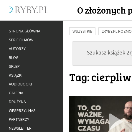
O złożonych 
STRONA GŁÓWNA
WSZYSTKIE
2RYBY.PL ROZM
SERIE FILMÓW
BUDOWANIE WIĘZI
RODZINA
AUTORZY
Szukasz książek 2ry
ADOPCJA
BLOG
SKLEP
Tag: cierpliw
KSIĄŻKI
AUDIOBOOKI
GALERIA
DRUŻYNA
WESPRZYJ NAS
PARTNERZY
NEWSLETTER