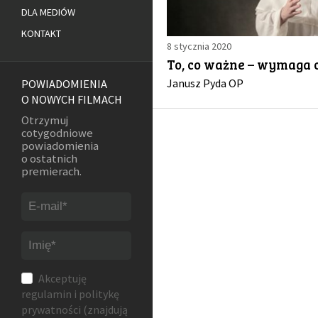
DLA MEDIÓW
KONTAKT
8 stycznia 2020
To, co ważne – wymaga 
Janusz Pyda OP
POWIADOMIENIA
O NOWYCH FILMACH
Otrzymuj
cotygodniowe
powiadomienia
o ostatnich
premierach.
Akceptuję
regulamin
i
politykę
prywatności
(znajdują