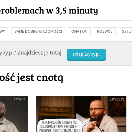
problemach w 3,5 minuty
OWY
SAME DOBRE WIADOMOŚCI
ONA I ON
ROZWÓJ
SZTU
NAUKA
BIBLIA
KOBIETA
MĘŻCZYZNA
RELIGIE
FI
by.pl? Znajdziesz je tutaj:
sklep.2ryby.pl
ość jest cnotą