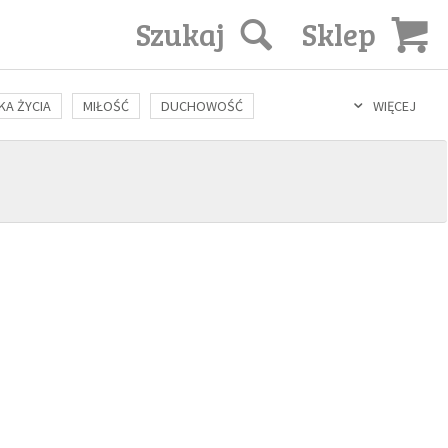
Szukaj
Sklep
KA ŻYCIA
MIŁOŚĆ
DUCHOWOŚĆ
WIĘCEJ
LOZOFIA
KULTURA
ŚWIĘCI
SEKS
IN VITRO