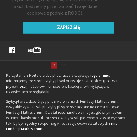
jakich będziemy przetwarzać Twoje dane
osobowe zgodnie z RODO).
ZAPISZ SIĘ
Korzystanie z Portalu 2ryby.pl oznacza akceptację
regulaminu
.
Informujemy, że strona 2ryby.pl wykorzystuje pliki cookies (
polityka
prywatności
) - użytkownik może je w każdej chwili wyłączyć w
ustawieniach przeglądarki.
2ryby.pl oraz sklep.2ryby.pl działa w ramach Fundacji Mathesianum.
Wszystkie zyski ze sklepu 2ryby.pl są przeznaczone na cele statutowe
Fundacji Mathesianum. Działalność handlowa nie jest głównym celem
witryny - każdy produkt prezentowany w sklepie 2ryby.pl został wybrany
tak, by był zgodny i wspomagał realizację celów statutowych i
misji
Fundacji Mathesianum
.