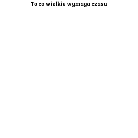
To co wielkie wymaga czasu
GALERIA
DRUŻYNA
WESPRZYJ NAS
PARTNERZY
NEWSLETTER
DLA MEDIÓW
KONTAKT