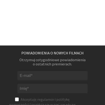
POWIADOMIENIA O NOWYCH FILMACH
Otrzymuj cotygodniowe powiadomienia
o ostatnich premierach.
Akceptuję
regulamin
i
politykę
prywatności
(znajdują się w niej zasady na