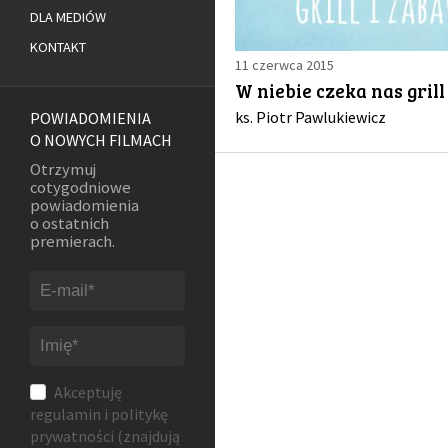
DLA MEDIÓW
KONTAKT
11 czerwca 2015
W niebie czeka nas gril
ks. Piotr Pawlukiewicz
POWIADOMIENIA
O NOWYCH FILMACH
Otrzymuj
cotygodniowe
powiadomienia
o ostatnich
premierach.
Akceptuję
regulamin
i
politykę
prywatności
(znajdują