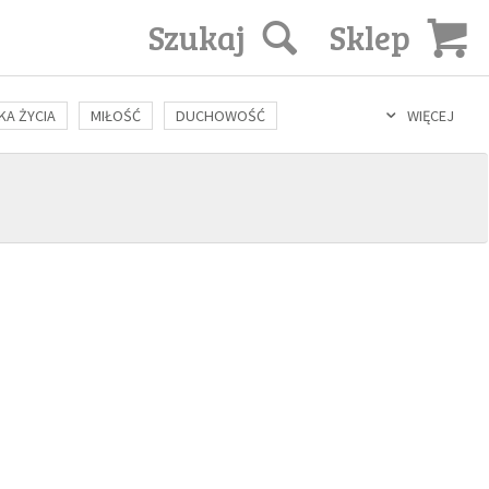
Szukaj
Sklep
KA ŻYCIA
MIŁOŚĆ
DUCHOWOŚĆ
WIĘCEJ
LOZOFIA
KULTURA
ŚWIĘCI
SEKS
IN VITRO