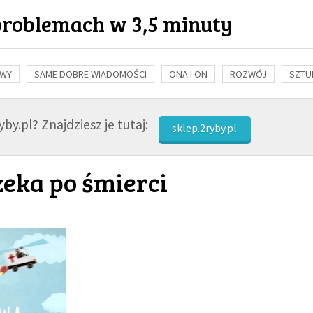
problemach w 3,5 minuty
OWY
SAME DOBRE WIADOMOŚCI
ONA I ON
ROZWÓJ
SZTU
NAUKA
BIBLIA
KOBIETA
MĘŻCZYZNA
RELIGIE
FI
by.pl? Znajdziesz je tutaj:
sklep.2ryby.pl
zeka po śmierci