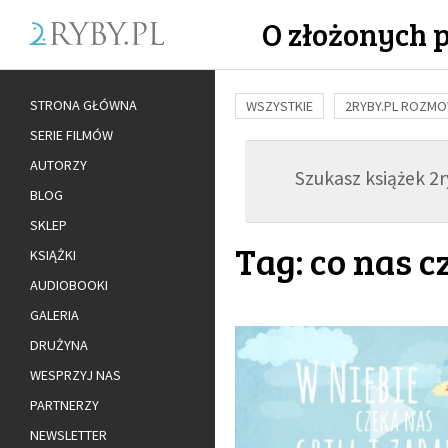
O złożonych 
STRONA GŁÓWNA
WSZYSTKIE
2RYBY.PL ROZM
SERIE FILMÓW
BUDOWANIE WIĘZI
RODZINA
AUTORZY
Szukasz książek 2ry
ADOPCJA
BLOG
SKLEP
Tag: co nas c
KSIĄŻKI
AUDIOBOOKI
GALERIA
DRUŻYNA
WESPRZYJ NAS
PARTNERZY
NEWSLETTER