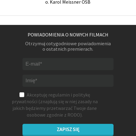
o. Karol Meissner OSB
POWIADOMIENIA O NOWYCH FILMACH
Otrzymuj cotygodniowe powiadomienia
o ostatnich premierach.
Akceptuję
regulamin
i
politykę
prywatności
(znajdują się w niej zasady na
jakich będziemy przetwarzać Twoje dane
osobowe zgodnie z RODO).
ZAPISZ SIĘ