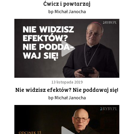
Ćwicz i powtarzaj
bp Michał Janocha
GALERIA
DRUŻYNA
WESPRZYJ NAS
PARTNERZY
13 listopada 2019
NEWSLETTER
Nie widzisz efektów? Nie poddawaj się!
bp Michał Janocha
DLA MEDIÓW
KONTAKT