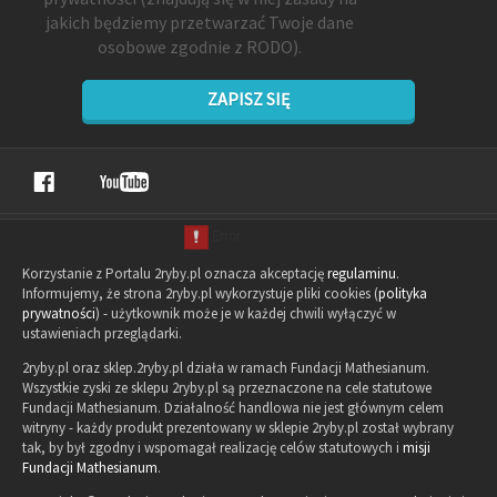
jakich będziemy przetwarzać Twoje dane
osobowe zgodnie z RODO).
ZAPISZ SIĘ
Korzystanie z Portalu 2ryby.pl oznacza akceptację
regulaminu
.
Informujemy, że strona 2ryby.pl wykorzystuje pliki cookies (
polityka
prywatności
) - użytkownik może je w każdej chwili wyłączyć w
ustawieniach przeglądarki.
2ryby.pl oraz sklep.2ryby.pl działa w ramach Fundacji Mathesianum.
Wszystkie zyski ze sklepu 2ryby.pl są przeznaczone na cele statutowe
Fundacji Mathesianum. Działalność handlowa nie jest głównym celem
witryny - każdy produkt prezentowany w sklepie 2ryby.pl został wybrany
tak, by był zgodny i wspomagał realizację celów statutowych i
misji
Fundacji Mathesianum
.