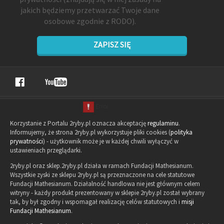
jakich będziemy przetwarzać Twoje dane
osobowe zgodnie z RODO).
ZAPISZ SIĘ
Korzystanie z Portalu 2ryby.pl oznacza akceptację
regulaminu
.
Informujemy, że strona 2ryby.pl wykorzystuje pliki cookies (
polityka
prywatności
) - użytkownik może je w każdej chwili wyłączyć w
ustawieniach przeglądarki.
2ryby.pl oraz sklep.2ryby.pl działa w ramach Fundacji Mathesianum.
Wszystkie zyski ze sklepu 2ryby.pl są przeznaczone na cele statutowe
Fundacji Mathesianum. Działalność handlowa nie jest głównym celem
witryny - każdy produkt prezentowany w sklepie 2ryby.pl został wybrany
tak, by był zgodny i wspomagał realizację celów statutowych i
misji
Fundacji Mathesianum
.