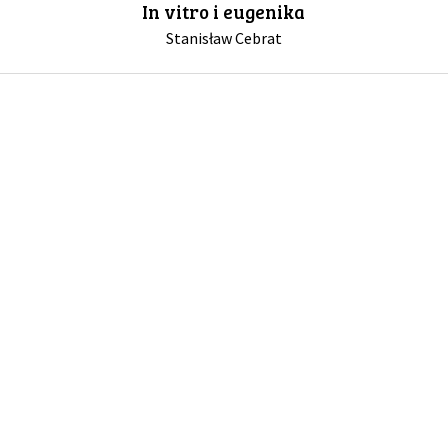
In vitro i eugenika
Stanisław Cebrat
GALERIA
DRUŻYNA
WESPRZYJ NAS
PARTNERZY
NEWSLETTER
DLA MEDIÓW
KONTAKT