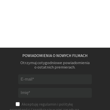
POWIADOMIENIA O NOWYCH FILMACH
Otrzymuj cotygodniowe powiadomienia
o ostatnich premierach.
Akceptuję
regulamin
i
politykę
prywatności
(znajdują się w niej zasady na