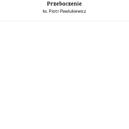
Przebaczenie
ks. Piotr Pawlukiewicz
GALERIA
DRUŻYNA
WESPRZYJ NAS
PARTNERZY
NEWSLETTER
DLA MEDIÓW
KONTAKT