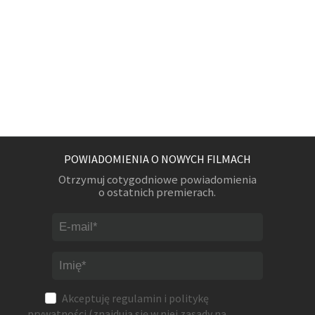
POWIADOMIENIA O NOWYCH FILMACH
Otrzymuj cotygodniowe powiadomienia
o ostatnich premierach.
Akceptuję
regulamin
i
politykę
prywatności
(znajdują się w niej zasady na