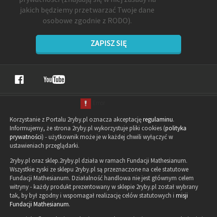
jakich będziemy przetwarzać Twoje dane
osobowe zgodnie z RODO).
ZAPISZ SIĘ
Korzystanie z Portalu 2ryby.pl oznacza akceptację
regulaminu
.
Informujemy, że strona 2ryby.pl wykorzystuje pliki cookies (
polityka
prywatności
) - użytkownik może je w każdej chwili wyłączyć w
ustawieniach przeglądarki.
2ryby.pl oraz sklep.2ryby.pl działa w ramach Fundacji Mathesianum.
Wszystkie zyski ze sklepu 2ryby.pl są przeznaczone na cele statutowe
Fundacji Mathesianum. Działalność handlowa nie jest głównym celem
witryny - każdy produkt prezentowany w sklepie 2ryby.pl został wybrany
tak, by był zgodny i wspomagał realizację celów statutowych i
misji
Fundacji Mathesianum
.