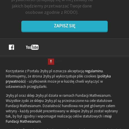
jakich będziemy przetwarzać Twoje dane
osobowe zgodnie z RODO).
ZAPISZ SIĘ
Korzystanie z Portalu 2ryby.pl oznacza akceptację
regulaminu
.
Informujemy, że strona 2ryby.pl wykorzystuje pliki cookies (
polityka
prywatności
) - użytkownik może je w każdej chwili wyłączyć w
ustawieniach przeglądarki.
2ryby.pl oraz sklep.2ryby.pl działa w ramach Fundacji Mathesianum.
Wszystkie zyski ze sklepu 2ryby.pl są przeznaczone na cele statutowe
Fundacji Mathesianum. Działalność handlowa nie jest głównym celem
witryny - każdy produkt prezentowany w sklepie 2ryby.pl został wybrany
tak, by był zgodny i wspomagał realizację celów statutowych i
misji
Fundacji Mathesianum
.