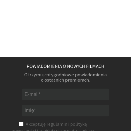
POWIADOMIENIA O NOWYCH FILMACH
Otrzymuj cotygodniowe powiadomienia
o ostatnich premierach.
Akceptuję
regulamin
i
politykę
prywatności
(znajdują się w niej zasady na