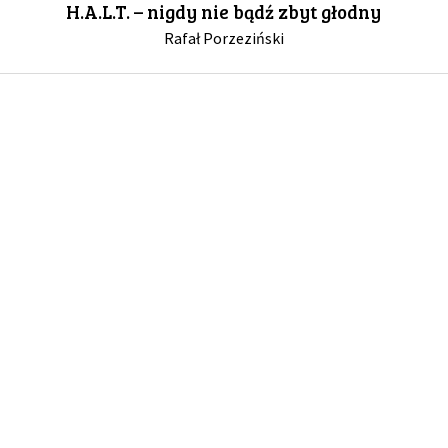
H.A.L.T. – nigdy nie bądź zbyt głodny
Rafał Porzeziński
GALERIA
DRUŻYNA
WESPRZYJ NAS
PARTNERZY
NEWSLETTER
DLA MEDIÓW
KONTAKT