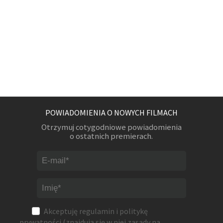
POWIADOMIENIA O NOWYCH FILMACH
Otrzymuj cotygodniowe powiadomienia
o ostatnich premierach.
Akceptuję
regulamin
i
politykę
prywatności
(znajdują się w niej zasady na