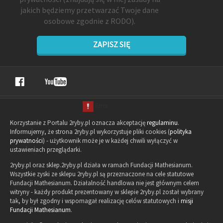
jakich będziemy przetwarzać Twoje dane
osobowe zgodnie z RODO).
ZAPISZ SIĘ
Korzystanie z Portalu 2ryby.pl oznacza akceptację
regulaminu
.
Informujemy, że strona 2ryby.pl wykorzystuje pliki cookies (
polityka
prywatności
) - użytkownik może je w każdej chwili wyłączyć w
ustawieniach przeglądarki.
2ryby.pl oraz sklep.2ryby.pl działa w ramach Fundacji Mathesianum.
Wszystkie zyski ze sklepu 2ryby.pl są przeznaczone na cele statutowe
Fundacji Mathesianum. Działalność handlowa nie jest głównym celem
witryny - każdy produkt prezentowany w sklepie 2ryby.pl został wybrany
tak, by był zgodny i wspomagał realizację celów statutowych i
misji
Fundacji Mathesianum
.