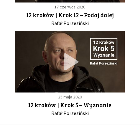
17 czerwca 2020
12 kroków | Krok 12 – Podaj dalej
GALERIA
Rafał Porzeziński
DRUŻYNA
WESPRZYJ NAS
PARTNERZY
NEWSLETTER
25 maja 2020
12 kroków | Krok 5 – Wyznanie
DLA MEDIÓW
Rafał Porzeziński
KONTAKT