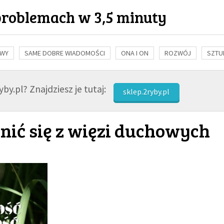
problemach w 3,5 minuty
OWY
SAME DOBRE WIADOMOŚCI
ONA I ON
ROZWÓJ
SZTU
NAUKA
BIBLIA
KOBIETA
MĘŻCZYZNA
RELIGIE
FI
by.pl? Znajdziesz je tutaj:
sklep.2ryby.pl
lnić się z więzi duchowych