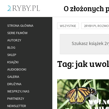
O złożonych 
STRONA GŁÓWNA
WSZYSTKIE
2RYBY.PL ROZM
SERIE FILMÓW
BUDOWANIE WIĘZI
RODZINA
AUTORZY
Szukasz książek 2ry
ADOPCJA
BLOG
SKLEP
Tag: jak uwo
KSIĄŻKI
AUDIOBOOKI
GALERIA
DRUŻYNA
WESPRZYJ NAS
PARTNERZY
NEWSLETTER