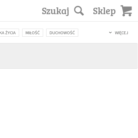
Szukaj
Sklep
KA ŻYCIA
MIŁOŚĆ
DUCHOWOŚĆ
WIĘCEJ
LOZOFIA
KULTURA
ŚWIĘCI
SEKS
IN VITRO