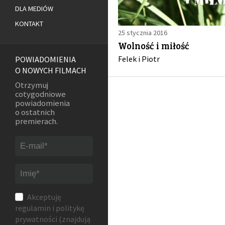
DLA MEDIÓW
KONTAKT
25 stycznia 2016
Wolność i miłość
Felek i Piotr
POWIADOMIENIA
O NOWYCH FILMACH
Otrzymuj
cotygodniowe
powiadomienia
o ostatnich
premierach.
Akceptuję
regulamin
i
politykę
prywatności
(znajdują