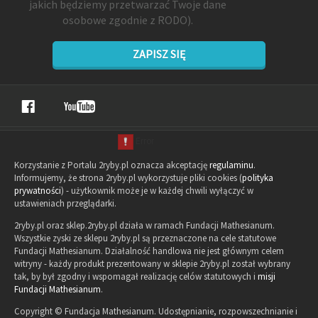
jakich będziemy przetwarzać Twoje dane
osobowe zgodnie z RODO).
ZAPISZ SIĘ
Korzystanie z Portalu 2ryby.pl oznacza akceptację
regulaminu
.
Informujemy, że strona 2ryby.pl wykorzystuje pliki cookies (
polityka
prywatności
) - użytkownik może je w każdej chwili wyłączyć w
ustawieniach przeglądarki.
2ryby.pl oraz sklep.2ryby.pl działa w ramach Fundacji Mathesianum.
Wszystkie zyski ze sklepu 2ryby.pl są przeznaczone na cele statutowe
Fundacji Mathesianum. Działalność handlowa nie jest głównym celem
witryny - każdy produkt prezentowany w sklepie 2ryby.pl został wybrany
tak, by był zgodny i wspomagał realizację celów statutowych i
misji
Fundacji Mathesianum
.
Copyright © Fundacja Mathesianum. Udostępnianie, rozpowszechnianie i