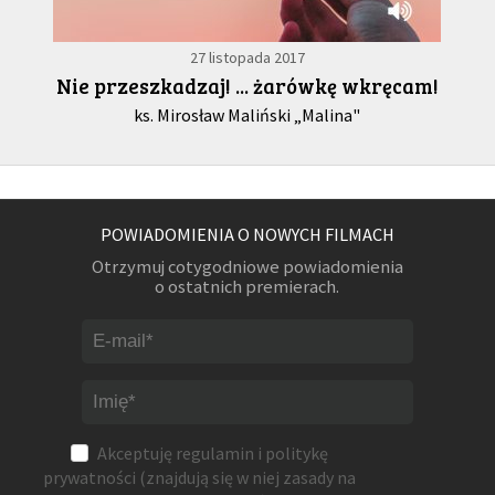
27 listopada 2017
Nie przeszkadzaj! ... żarówkę wkręcam!
ks. Mirosław Maliński „Malina"
POWIADOMIENIA O NOWYCH FILMACH
Otrzymuj cotygodniowe powiadomienia
o ostatnich premierach.
Akceptuję
regulamin
i
politykę
prywatności
(znajdują się w niej zasady na