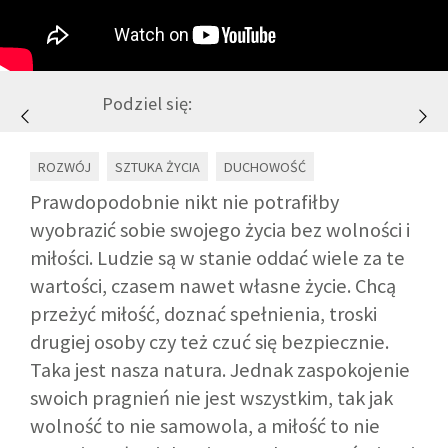
GALERIA
Podziel się:
DRUŻYNA
ROZWÓJ
SZTUKA ŻYCIA
DUCHOWOŚĆ
WESPRZYJ NAS
Prawdopodobnie nikt nie potrafiłby
wyobrazić sobie swojego życia bez wolności i
PARTNERZY
miłości. Ludzie są w stanie oddać wiele za te
wartości, czasem nawet własne życie. Chcą
NEWSLETTER
przeżyć miłość, doznać spełnienia, troski
drugiej osoby czy też czuć się bezpiecznie.
DLA MEDIÓW
Taka jest nasza natura. Jednak zaspokojenie
swoich pragnień nie jest wszystkim, tak jak
KONTAKT
wolność to nie samowola, a miłość to nie