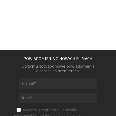
POWIADOMIENIA O NOWYCH FILMACH
Otrzymuj cotygodniowe powiadomienia
o ostatnich premierach.
Akceptuję
regulamin
i
politykę
prywatności
(znajdują się w niej zasady na