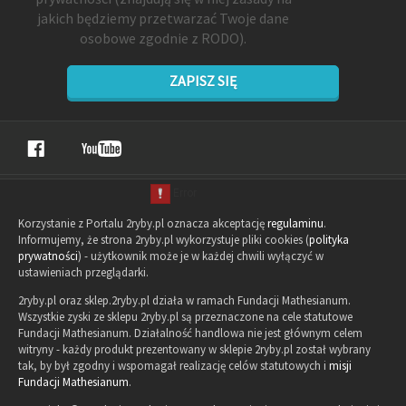
jakich będziemy przetwarzać Twoje dane
osobowe zgodnie z RODO).
ZAPISZ SIĘ
Korzystanie z Portalu 2ryby.pl oznacza akceptację
regulaminu
.
Informujemy, że strona 2ryby.pl wykorzystuje pliki cookies (
polityka
prywatności
) - użytkownik może je w każdej chwili wyłączyć w
ustawieniach przeglądarki.
2ryby.pl oraz sklep.2ryby.pl działa w ramach Fundacji Mathesianum.
Wszystkie zyski ze sklepu 2ryby.pl są przeznaczone na cele statutowe
Fundacji Mathesianum. Działalność handlowa nie jest głównym celem
witryny - każdy produkt prezentowany w sklepie 2ryby.pl został wybrany
tak, by był zgodny i wspomagał realizację celów statutowych i
misji
Fundacji Mathesianum
.