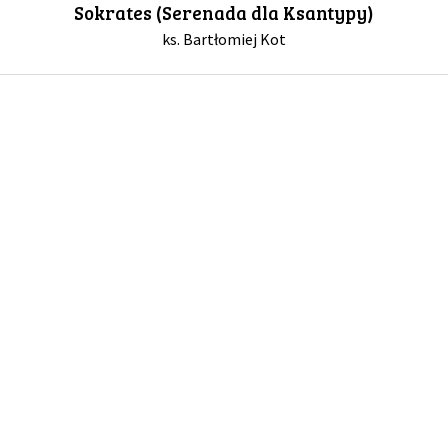
Sokrates (Serenada dla Ksantypy)
ks. Bartłomiej Kot
GALERIA
DRUŻYNA
WESPRZYJ NAS
PARTNERZY
NEWSLETTER
DLA MEDIÓW
KONTAKT