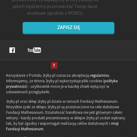
jakich będziemy przetwarzać Twoje dane
osobowe zgodnie z RODO).
ZAPISZ SIĘ
Korzystanie z Portalu 2ryby.pl oznacza akceptację
regulaminu
.
Informujemy, że strona 2ryby.pl wykorzystuje pliki cookies (
polityka
prywatności
) - użytkownik może je w każdej chwili wyłączyć w
ustawieniach przeglądarki.
2ryby.pl oraz sklep.2ryby.pl działa w ramach Fundacji Mathesianum.
Wszystkie zyski ze sklepu 2ryby.pl są przeznaczone na cele statutowe
Fundacji Mathesianum. Działalność handlowa nie jest głównym celem
witryny - każdy produkt prezentowany w sklepie 2ryby.pl został wybrany
tak, by był zgodny i wspomagał realizację celów statutowych i
misji
Fundacji Mathesianum
.