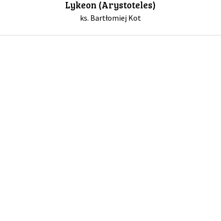
Lykeon (Arystoteles)
ks. Bartłomiej Kot
GALERIA
DRUŻYNA
WESPRZYJ NAS
PARTNERZY
NEWSLETTER
DLA MEDIÓW
KONTAKT