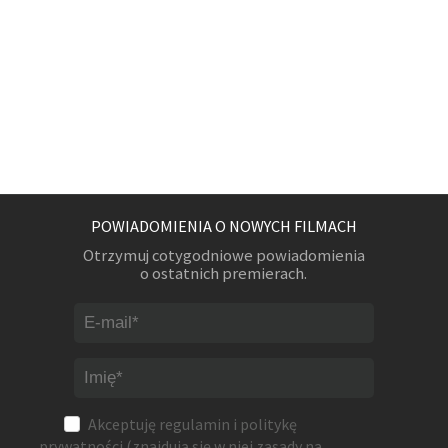
POWIADOMIENIA O NOWYCH FILMACH
Otrzymuj cotygodniowe powiadomienia
o ostatnich premierach.
Akceptuję
regulamin
i
politykę
prywatności
(znajdują się w niej zasady na