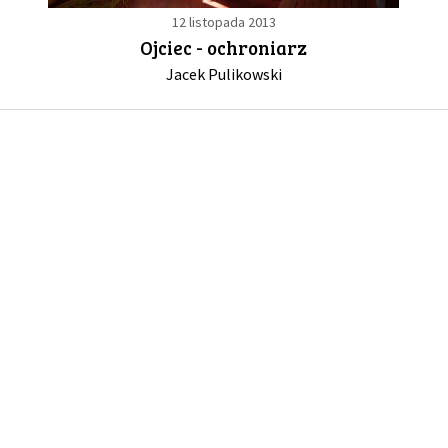
12 listopada 2013
Ojciec - ochroniarz
GALERIA
Jacek Pulikowski
DRUŻYNA
WESPRZYJ NAS
PARTNERZY
NEWSLETTER
DLA MEDIÓW
KONTAKT