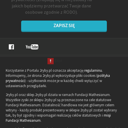
jakich będziemy przetwarzać Twoje dane
osobowe zgodnie z RODO).
ZAPISZ SIĘ
Korzystanie z Portalu 2ryby.pl oznacza akceptację
regulaminu
.
Informujemy, że strona 2ryby.pl wykorzystuje pliki cookies (
polityka
prywatności
) - użytkownik może je w każdej chwili wyłączyć w
ustawieniach przeglądarki.
2ryby.pl oraz sklep.2ryby.pl działa w ramach Fundacji Mathesianum.
Wszystkie zyski ze sklepu 2ryby.pl są przeznaczone na cele statutowe
Fundacji Mathesianum. Działalność handlowa nie jest głównym celem
witryny - każdy produkt prezentowany w sklepie 2ryby.pl został wybrany
tak, by był zgodny i wspomagał realizację celów statutowych i
misji
Fundacji Mathesianum
.