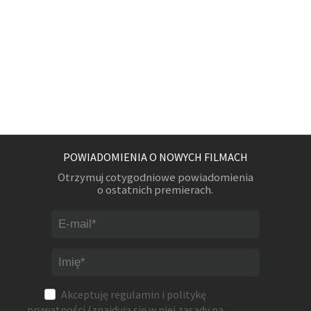
POWIADOMIENIA O NOWYCH FILMACH
Otrzymuj cotygodniowe powiadomienia
o ostatnich premierach.
Akceptuję
regulamin
i
politykę
prywatności
(znajdują się w niej zasady na