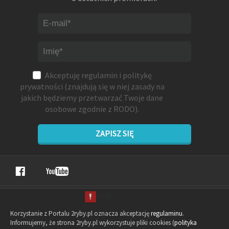
Akceptuję
regulamin
i
politykę
prywatności
(znajdują się w niej zasady na
jakich będziemy przetwarzać Twoje dane
osobowe zgodnie z RODO).
ZAPISZ SIĘ
Korzystanie z Portalu 2ryby.pl oznacza akceptację
regulaminu
.
Informujemy, że strona 2ryby.pl wykorzystuje pliki cookies (
polityka