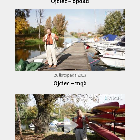
Ojciec – opoka
6
26 listopada 2013
Ojciec – mąż