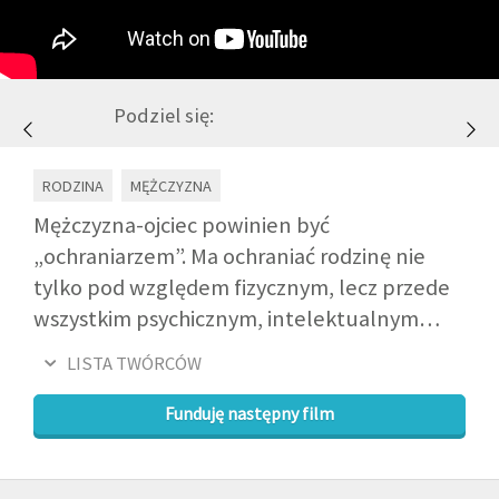
GALERIA
Podziel się:
DRUŻYNA
RODZINA
MĘŻCZYZNA
WESPRZYJ NAS
Mężczyzna-ojciec powinien być
„ochraniarzem”. Ma ochraniać rodzinę nie
PARTNERZY
tylko pod względem fizycznym, lecz przede
wszystkim psychicznym, intelektualnym…
NEWSLETTER
LISTA TWÓRCÓW
DLA MEDIÓW
Funduję następny film
KONTAKT