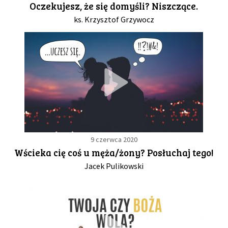
Oczekujesz, że się domyśli? Niszczące.
ks. Krzysztof Grzywocz
GALERIA
DRUŻYNA
WESPRZYJ NAS
PARTNERZY
9 czerwca 2020
NEWSLETTER
Wścieka cię coś u męża/żony? Posłuchaj tego!
Jacek Pulikowski
DLA MEDIÓW
KONTAKT