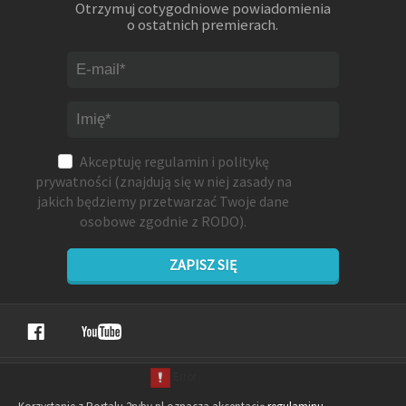
Otrzymuj cotygodniowe powiadomienia
o ostatnich premierach.
Akceptuję
regulamin
i
politykę
prywatności
(znajdują się w niej zasady na
jakich będziemy przetwarzać Twoje dane
osobowe zgodnie z RODO).
ZAPISZ SIĘ