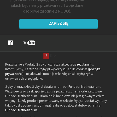
jakich będziemy przetwarzać Twoje dane
osobowe zgodnie z RODO).
ZAPISZ SIĘ
Korzystanie z Portalu 2ryby.pl oznacza akceptację
regulaminu
.
Informujemy, że strona 2ryby.pl wykorzystuje pliki cookies (
polityka
prywatności
) - użytkownik może je w każdej chwili wyłączyć w
ustawieniach przeglądarki.
2ryby.pl oraz sklep.2ryby.pl działa w ramach Fundacji Mathesianum.
Wszystkie zyski ze sklepu 2ryby.pl są przeznaczone na cele statutowe
Fundacji Mathesianum. Działalność handlowa nie jest głównym celem
witryny - każdy produkt prezentowany w sklepie 2ryby.pl został wybrany
tak, by był zgodny i wspomagał realizację celów statutowych i
misji
Fundacji Mathesianum
.