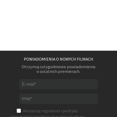
POWIADOMIENIA O NOWYCH FILMACH
Otrzymuj cotygodniowe powiadomienia
o ostatnich premierach.
Akceptuję
regulamin
i
politykę
prywatności
(znajdują się w niej zasady na