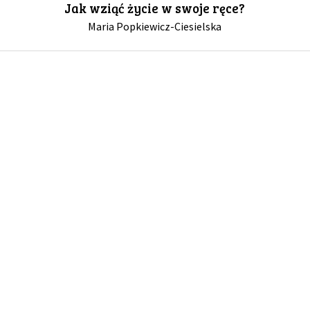
Jak wziąć życie w swoje ręce?
Maria Popkiewicz-Ciesielska
GALERIA
DRUŻYNA
WESPRZYJ NAS
PARTNERZY
NEWSLETTER
DLA MEDIÓW
KONTAKT