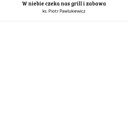
W niebie czeka nas grill i zabawa
ks. Piotr Pawlukiewicz
GALERIA
DRUŻYNA
WESPRZYJ NAS
PARTNERZY
NEWSLETTER
DLA MEDIÓW
KONTAKT