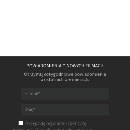
POWIADOMIENIA O NOWYCH FILMACH
Otrzymuj cotygodniowe powiadomienia
o ostatnich premierach.
Akceptuję
regulamin
i
politykę
prywatności
(znajdują się w niej zasady na