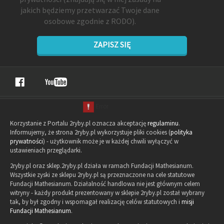
jakich będziemy przetwarzać Twoje dane
osobowe zgodnie z RODO).
ZAPISZ SIĘ
Korzystanie z Portalu 2ryby.pl oznacza akceptację
regulaminu
.
Informujemy, że strona 2ryby.pl wykorzystuje pliki cookies (
polityka
prywatności
) - użytkownik może je w każdej chwili wyłączyć w
ustawieniach przeglądarki.
2ryby.pl oraz sklep.2ryby.pl działa w ramach Fundacji Mathesianum.
Wszystkie zyski ze sklepu 2ryby.pl są przeznaczone na cele statutowe
Fundacji Mathesianum. Działalność handlowa nie jest głównym celem
witryny - każdy produkt prezentowany w sklepie 2ryby.pl został wybrany
tak, by był zgodny i wspomagał realizację celów statutowych i
misji
Fundacji Mathesianum
.